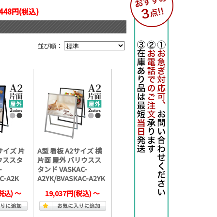
,448円(税込)
並び順：
 サイズ 片
A型 看板 A2サイズ 横
ウススタ
片面 屋外 バリウスス
-
タンド VASKAC-
C-A2K
A2YK/BVASKAC-A2YK
税込)
～
19,037円
(税込)
～