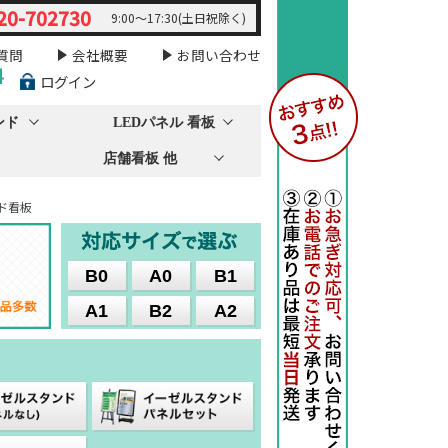
20-702730
9:00～17:30(土日祝除く)
質問
会社概要
お問い合わせ
料
ログイン
ンド
LEDパネル 看板
店舗看板 他
ド看板