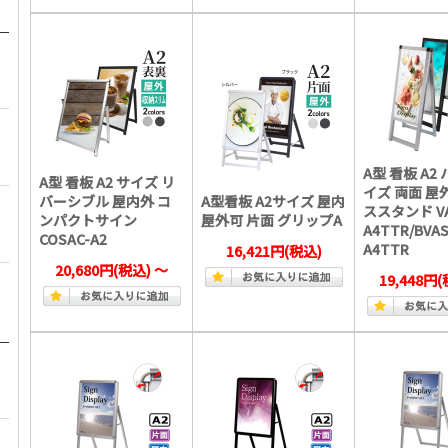
A型 看板 A2
A型 看板 A2 サイズ リ
イズ 両面 屋
バーシブル 屋内外 コ
A型看板 A2サイズ 屋内
ススタンド VA
ンパクトサイン
屋外可 片面 グリップA
A4TTR/BVAS
COSAC-A2
A4TTR
16,421円
(税込)
20,680円
(税込)
～
19,448円
(