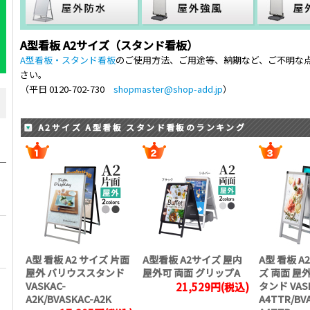
A型看板 A2サイズ（スタンド看板）
A型看板・スタンド看板
のご使用方法、ご用途等、納期など、ご不明な
さい。
（平日 0120-702-730
shopmaster@shop-add.jp
）
A2サイズ A型看板 スタンド看板のランキング
A型 看板 A2 サイズ 片面
A型看板 A2サイズ 屋内
A型 看板 A
屋外 バリウススタンド
屋外可 両面 グリップA
ズ 両面 屋
VASKAC-
タンド VAS
21,529円(税込)
A2K/BVASKAC-A2K
A4TTR/BV