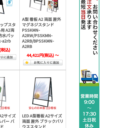
A型 看板 A2 両面 屋外
ップスタ
マグネジスタンド
用 A2両
PSSKMN-
(防水パッ
A2RW/PSSKMN-
-a2rb
A2RB/BPSSKMN-
A2RB
(税込)
44,421円
(税込)
～
 A2サイズ
LED A型看板 A2サイズ
ルバー バ
両面 屋外 ブラックバリ
ド
ウススタンド