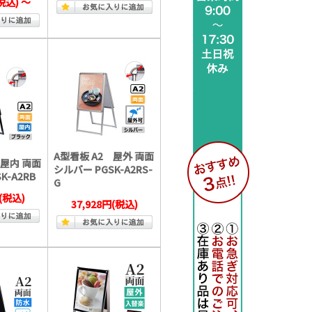
税込)
～
A型看板 A2 屋外 両面
 屋内 両面
シルバー PGSK-A2RS-
K-A2RB
G
(税込)
37,928円
(税込)