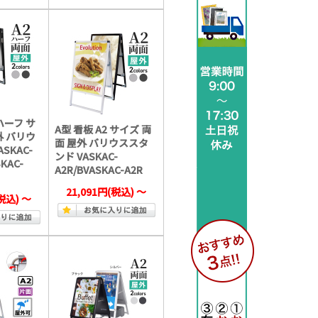
 ハーフ サ
A型 看板 A2 サイズ 両
外 バリウ
面 屋外 バリウススタ
SKAC-
ンド VASKAC-
KAC-
A2R/BVASKAC-A2R
21,091円
(税込)
～
税込)
～