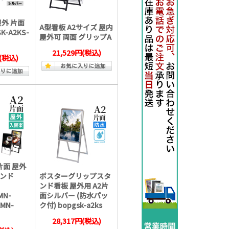
屋外 片面
A型看板 A2サイズ 屋内
K-A2KS-
屋外可 両面 グリップA
21,529円
(税込)
(税込)
 片面 屋外
ンド
ポスターグリップスタ
ンド看板 屋外用 A2片
MN-
面シルバー (防水パッ
KMN-
ク付) bopgsk-a2ks
28,317円
(税込)