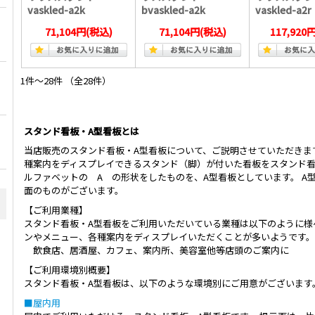
vaskled-a2k
bvaskled-a2k
vaskled-a2r
71,104円
(税込)
71,104円
(税込)
117,920
1件～28件 （全28件）
スタンド看板・A型看板とは
当店販売のスタンド看板・A型看板について、ご説明させていただきま
種案内をディスプレイできるスタンド（脚）が付いた看板をスタンド
ルファベットの A の形状をしたものを、A型看板としています。 A
面のものがございます。
【ご利用業種】
スタンド看板・A型看板をご利用いただいている業種は以下のように様
ンやメニュー、各種案内をディスプレイいただくことが多いようです。
飲食店、居酒屋、カフェ、案内所、美容室他等店頭のご案内に
【ご利用環境別概要】
スタンド看板・A型看板は、以下のような環境別にご用意がございます
■屋内用