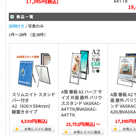
A4TTR
17,395円(税込)
19
商品一覧
説明付き
/ 写真のみ
1件～28件 （全28件）
A型 看板 A2 ハーフ サ
スリムエイト スタンド
A型 看板 A2
イズ 片面 屋外 バリウ
バー付き
面 屋外 バリ
ススタンド VASKAC-
A2（420×594ｍｍ）
ンド VASKAC
A4TTK/BVASKAC-
縦置きタイプ
A2K/BVASKA
A4TTK
4,530円
(税込)
17,395円
(
15,752円
(税込)
～