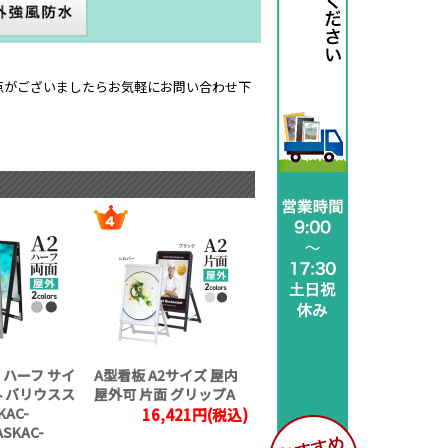
点がございましたらお気軽にお問い合わせ下
2 ハーフ サイ
A型看板 A2サイズ 屋内
外 バリウスス
屋外可 片面 グリップA
KAC-
16,421円(税込)
ASKAC-