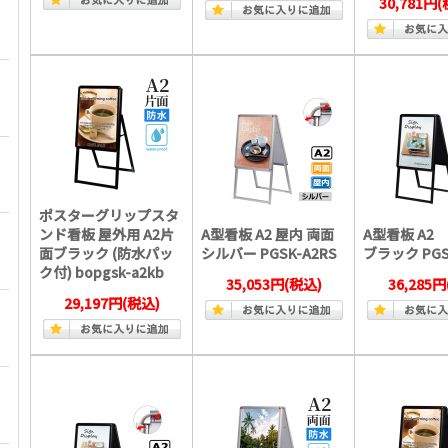
30,781円
(
ポスターグリップスタ
ンド看板 屋外用 A2片
A型看板 A2 屋内 両面
A型看板 A2
面ブラック (防水パッ
シルバー PGSK-A2RS
ブラック PGS
ク付) bopgsk-a2kb
35,053円
(税込)
36,285円
29,197円
(税込)