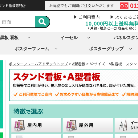
01
お電話でもご質問/ご注文いただけます
タンド看板専門店
ご利用案内
よくあるご
10,000円以上
送料無
（沖縄・離島と一部商品を除く）
黒板 看板
イーゼル
パネルスタ
ポスターフレーム
ポスターグリップ
ポスターフレームアドテックトップ
>
A型看板
> A2サイズ A型看板 スタン