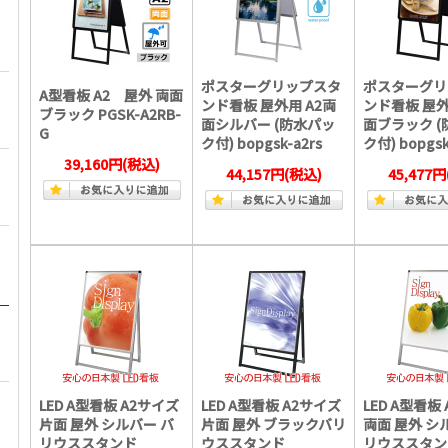
ポスターグリップスタ
ポスターグリ
A型看板 A2 屋外 両面
ンド看板 屋外用 A2両
ンド看板 屋外
ブラック PGSK-A2RB-
面シルバー (防水パッ
面ブラック 
G
ク付) bopgsk-a2rs
ク付) bopgsk
39,160円
(税込)
44,157円
(税込)
45,477円
LED A型看板 A2サイズ
LED A型看板 A2サイズ
LED A型看板
片面 屋外 シルバー バ
片面 屋外 ブラックバリ
両面 屋外 シ
リウススタンド
ウススタンド
リウススタン