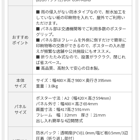
■ 雨の侵入がない防水タイプなので、耐水加工を
していない紙の印刷物を入れて、屋外でご利用い
ただけます。
■ パネル部は交通機関等でご利用多数のポスター
グリップ。
おすすめ
■ パネル部はフレームを外側に倒すだけで簡単に
ポイント
印刷物等の交換ができるので、ポスターの入れ替
えが頻繁な店舗や公共施設にもオススメ。
■ 折りたたみ式なので、設置がラクラク、閉じれ
ば省スペース。
■ 高品質、高耐久で安心の日本製。
本体
サイズ：幅480×高さ980×奥行き395mm
サイズ
重量：3.8kg
ポスター寸法：A2（幅420×高さ594mm）
パネル外寸：幅480×高さ654ｍｍ
パネル
画面寸法：幅417高さ591ｍｍ
サイズ
フレーム 幅：32ｍｍ 厚さ：21ｍｍ
出し入れ簡単な4辺開閉式
防水パック：透明度(PCV)1.0mm/塩ビ板0.5mm/3辺
圧着（折り返し部付）