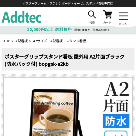
ポスターフレーム・スチレンボード・
イーゼルスタンド看板専門店
検索
カート
メニュー
10,000円以上
送料無料
（沖縄・離島と一部商品を除く）
TOP
A型看板
A2サイズ A型看板 スタンド看板
>
>
ポスターグリップスタンド看板 屋外用 A2片面ブラック
(防水パック付) bopgsk-a2kb