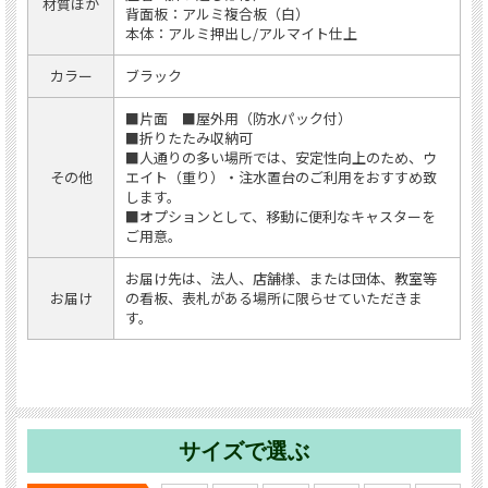
材質ほか
背面板：アルミ複合板（白）
本体：アルミ押出し/アルマイト仕上
カラー
ブラック
■片面 ■屋外用（防水パック付）
■折りたたみ収納可
■人通りの多い場所では、安定性向上のため、ウ
その他
エイト（重り）・注水置台のご利用をおすすめ致
します。
■オプションとして、移動に便利なキャスターを
ご用意。
お届け先は、法人、店舗様、または団体、教室等
お届け
の看板、表札がある場所に限らせていただきま
す。