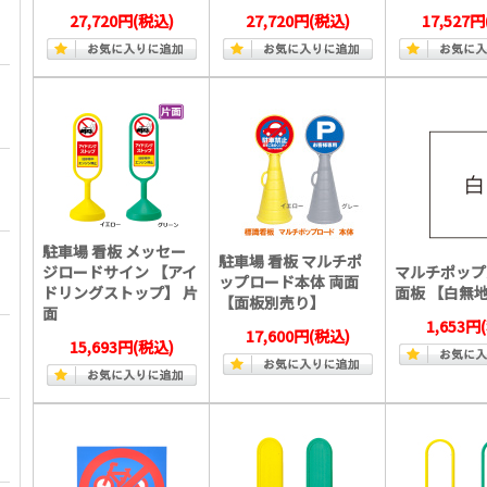
27,720円
(税込)
27,720円
(税込)
17,527円
駐車場 看板 メッセー
駐車場 看板 マルチポ
ジロードサイン 【アイ
マルチポップ
ップロード本体 両面
ドリングストップ】 片
面板 【白
【面板別売り】
面
1,653円
17,600円
(税込)
15,693円
(税込)