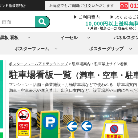
01
お電話でもご質問/ご注文いただけます
タンド看板専門店
ご利用案内
よくあるご
10,000円以上
送料無
（沖縄・離島と一部商品を除く）
黒板 看板
イーゼル
パネルスタ
ポスターフレーム
ポスターグリップ
ポスターフレームアドテックトップ
> 駐車場案内・駐車禁止サイン看板
駐車場看板一覧
（満車・空車・駐
マンション・店舗・商業施設・月極駐車場などで使われる、駐車場案内
満車・空車表示や進入禁止、出入口案内など、設置場所や目的に合った