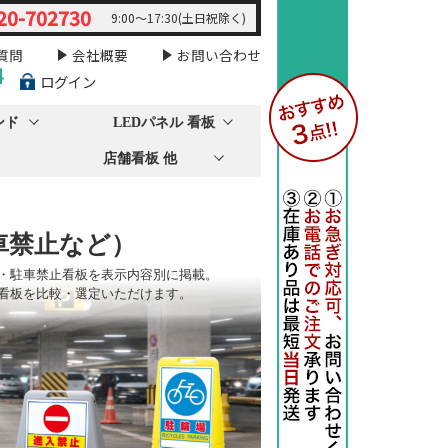
20-702730
9:00～17:30(土日祝除く)
質問
会社概要
お問い合わせ
料
ログイン
ンド
LEDパネル 看板
店舗看板 他
車禁止など）
・駐車禁止看板を表示内容別に掲載。
看板を比較・選定いただけます。