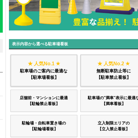
表示内容から選べる駐車場看板
★ 人気No.1 ★
★ 人気No.2 ★
駐車場のご案内に最適な
無断駐車防止等に
【駐車場看板】
【駐車禁止看板】
店舗前・マンションに最適
駐車場の"満車"表示に最適
【駐輪禁止看板】
【満車看板】
駐輪場・自転車置き場の
立入制限エリアの
【駐輪場看板】
【立入禁止看板】