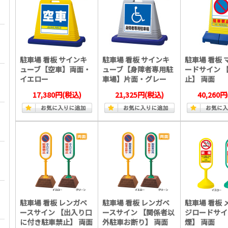
駐車場 看板 サインキ
駐車場 看板 サインキ
駐車場 看板 
ューブ【空車】両面・
ューブ【身障者専用駐
ードサイン 
イエロー
車場】片面・グレー
止】 両面
17,380円
(税込)
21,325円
(税込)
40,260円
駐車場 看板 レンガベ
駐車場 看板 レンガベ
駐車場 看板 
ースサイン 【出入り口
ースサイン 【関係者以
ジロードサイ
に付き駐車禁止】 両面
外駐車お断り】 両面
煙】 両面