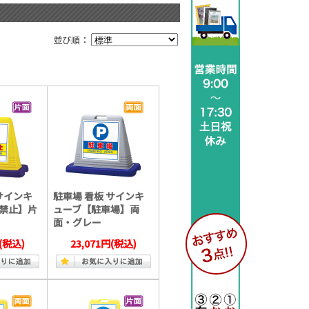
並び順：
サインキ
駐車場 看板 サインキ
禁止】片
ューブ【駐車場】両
面・グレー
(税込)
23,071円
(税込)