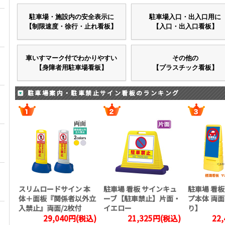
駐車場・施設内の安全表示に
駐車場入口・出入口用に
【制限速度・徐行・止れ看板】
【入口・出入口看板】
車いすマーク付でわかりやすい
その他の
【身障者用駐車場看板】
【プラスチック看板】
駐車場案内・駐車禁止サイン看板のランキング
スリムロードサイン 本
駐車場 看板 サインキュ
駐車場 看板
体＋面板『関係者以外立
ーブ【駐車禁止】片面・
プ本体 両面
入禁止』両面/2枚付
イエロー
り】
29,040円(税込)
21,325円(税込)
22