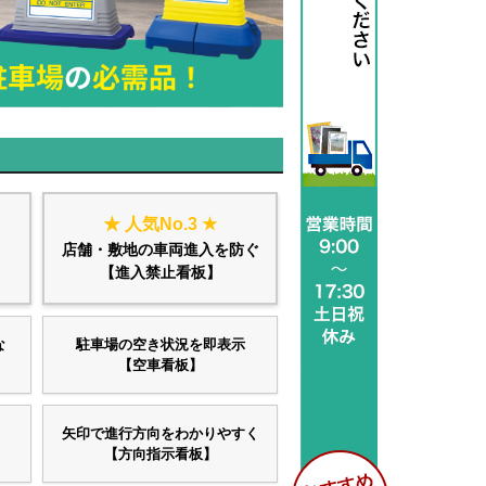
★ 人気No.3 ★
店舗・敷地の車両進入を防ぐ
【進入禁止看板】
な
駐車場の空き状況を即表示
【空車看板】
矢印で進行方向をわかりやすく
【方向指示看板】