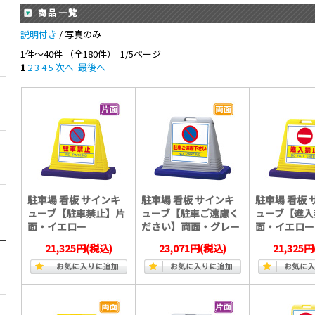
商品一覧
説明付き
/ 写真のみ
1件～40件 （全180件） 1/5ページ
1
2
3
4
5
次へ
最後へ
駐車場 看板 サインキ
駐車場 看板 サインキ
駐車場 看板 
ューブ【駐車禁止】片
ューブ【駐車ご遠慮く
ューブ【進入
面・イエロー
ださい】両面・グレー
面・イエロー
21,325円
(税込)
23,071円
(税込)
21,325円