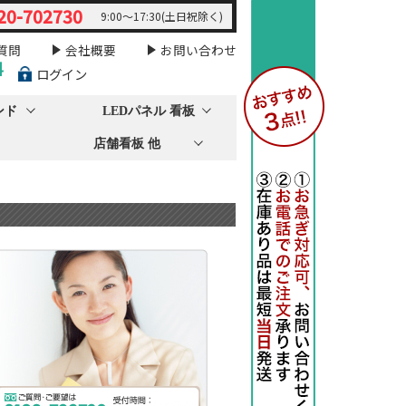
20-702730
9:00～17:30(土日祝除く)
質問
会社概要
お問い合わせ
料
ログイン
ンド
LEDパネル 看板
店舗看板 他