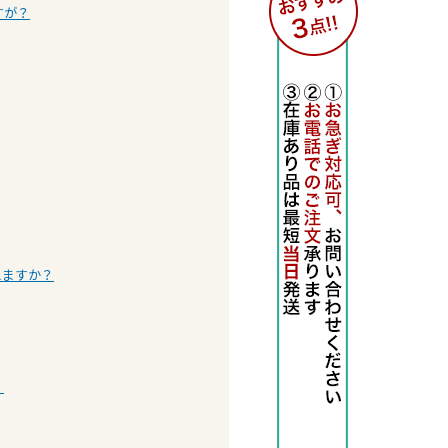
すが？
えますか？
。