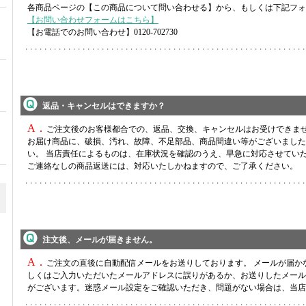
各商品ページの【この商品について問い合わせる】から、もしくは下記フォ
【お問い合わせフォームはこちら】
【お電話でのお問い合わせ】0120-702730
返品・キャンセルはできますか？
A．
ご注文後のお客様都合での、返品、交換、キャンセルはお受けできま
お届け商品に、破損、汚れ、故障、不足部品、商品間違い等がございました
い。 当店責任によるものは、在庫状況を確認のうえ、早急に対応させてい
ご連絡なしの商品返送には、対応いたしかねますので、ご了承ください。
注文後、メールが届きません。
A．
ご注文の直後に自動配信メールをお送りしております。 メールが届か
しくはご入力いただいたメールアドレスに誤りがあるか、お送りしたメール
がございます。迷惑メール設定をご確認いただき、問題がない場合は、当店