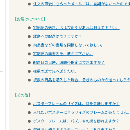
注文の直後にもらったメールには、納期がなかったので
●
【お届けについて】
宅配便の送料、および割引があれば教えて下さい。
●
離島への配送はできますか？
●
納品書などの書類を同梱しないで欲しい。
●
宅配便の業者名を、教えて下さい。
●
配送日の日時、時間帯指定はできますか？
●
複数の送付先へ送りたい。
●
複数の商品を購入した場合、急ぎのものから送ってもら
●
【その他】
ポスターフレームのサイズは、何を意味しますか？
●
入れたいポスターに合うサイズのフレームがありません
●
ポスターフレームは、パズルや刺繍を飾れますか？
●
屋外でも使えるポスターフレームはありますか？
●