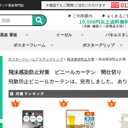
01
お電話でもご質問/ご注文いただけます
タンド看板専門店
ご利用案内
よくあるご
10,000円以上
送料無
（沖縄・離島と一部商品を除く）
黒板 看板
イーゼル
パネルスタ
ポスターフレーム
ポスターグリップ
ポスターフレームアドテックトップ
>
飛沫感染防止対策
> 飛沫感染防止対策
飛沫感染防止対策 ビニールカーテン 間仕切り
飛散防止ビニールカーテンは、完売しました。 あ
月間ランキング