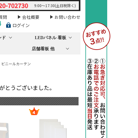
20-702730
9:00～17:30(土日祝除く)
質問
会社概要
お問い合わせ
料
ログイン
ンド
LEDパネル 看板
店舗看板 他
 ビニールカーテン
りがとうございました。