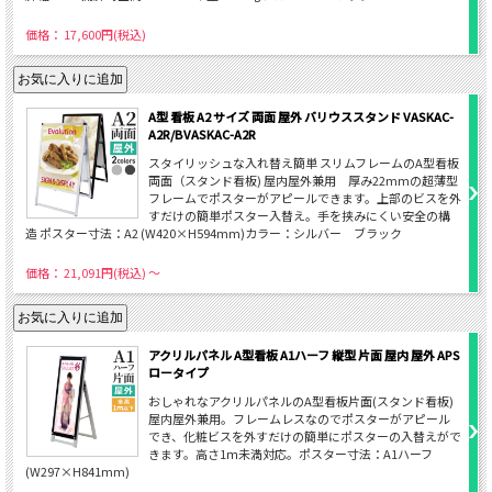
価格： 17,600円(税込)
A型 看板 A2 サイズ 両面 屋外 バリウススタンド VASKAC-
A2R/BVASKAC-A2R
スタイリッシュな入れ替え簡単 スリムフレームのA型看板
両面（スタンド看板) 屋内屋外兼用 厚み22mmの超薄型
フレームでポスターがアピールできます。上部のビスを外
すだけの簡単ポスター入替え。手を挟みにくい安全の構
造 ポスター寸法：A2 (W420×H594mm)カラー：シルバー ブラック
価格： 21,091円(税込)
～
アクリルパネル A型看板 A1ハーフ 縦型 片面 屋内 屋外 APS
ロータイプ
おしゃれなアクリルパネルのA型看板片面(スタンド看板)
屋内屋外兼用。フレームレスなのでポスターがアピール
でき、化粧ビスを外すだけの簡単にポスターの入替えがで
きます。高さ1ｍ未満対応。ポスター寸法：A1ハーフ
(W297×H841mm)