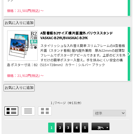
価格： 21,501円(税込)
～
A型 看板 B2サイズ 横 片面 屋外 バリウススタンド
VASKAC-B2YK/BVASKAC-B2YK
スタイリッシュな入れ替え簡単 スリムフレームのA型看板
片面（スタンド看板) 屋内屋外兼用 厚み22mmの超薄型
フレームでポスターがアピールできます。上部のビスを外
すだけの簡単ポスター入替え。手を挟みにくい安全の構
造 ポスター寸法：B2（515×728mm）カラー：シルバー ブラック
価格： 21,912円(税込)
～
1 / 7ページ
（全131件）
1
2
3
4
5
次へ