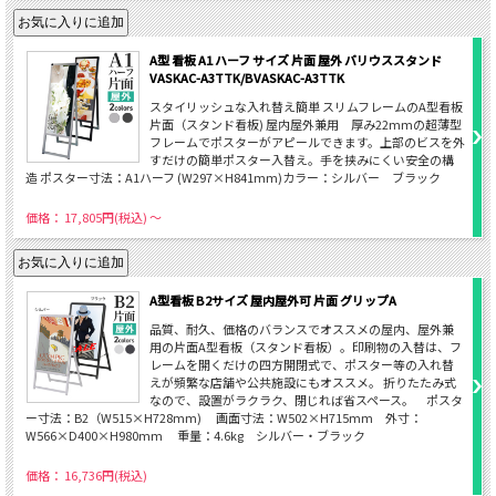
A型 看板 A1 ハーフ サイズ 片面 屋外 バリウススタンド
VASKAC-A3TTK/BVASKAC-A3TTK
スタイリッシュな入れ替え簡単 スリムフレームのA型看板
片面（スタンド看板) 屋内屋外兼用 厚み22mmの超薄型
フレームでポスターがアピールできます。上部のビスを外
すだけの簡単ポスター入替え。手を挟みにくい安全の構
造 ポスター寸法：A1ハーフ (W297×H841mm)カラー：シルバー ブラック
価格： 17,805円(税込)
～
A型看板 B2サイズ 屋内屋外可 片面 グリップA
品質、耐久、価格のバランスでオススメの屋内、屋外兼
用の片面A型看板（スタンド看板）。印刷物の入替は、フ
レームを開くだけの四方開閉式で、ポスター等の入れ替
えが頻繁な店舗や公共施設にもオススメ。 折りたたみ式
なので、設置がラクラク、閉じれば省スペース。 ポスタ
ー寸法：B2（W515×H728mm) 画面寸法：W502×H715mm 外寸：
W566×D400×H980mm 重量：4.6kg シルバー・ブラック
価格： 16,736円(税込)