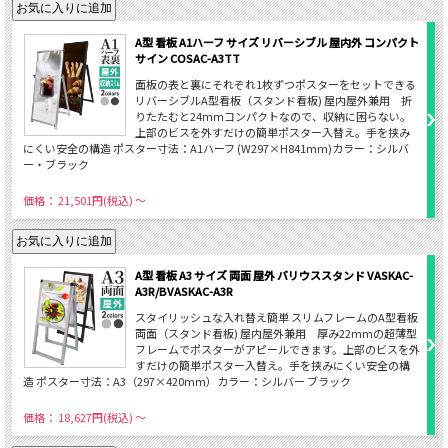
A型 看板 A1ハーフ サイズ リバーシブル 屋内外 コンパクト
サイン COSAC-A3TT
面板の表と裏にそれぞれ1枚ずつポスターをセットできる
リバーシブルA型看板（スタンド看板) 屋内屋外兼用 折
りたたむと24ｍｍコンパクトなので、収納に困らない。
上部のビスを外すだけの簡単ポスター入替え。手を挟み
にくい安全の構造 ポスター寸法：A1ハーフ (W297×H841mm)カラー：シルバ
ー・ブラック
価格： 21,501円(税込)
～
A型 看板 A3 サイズ 両面 屋外 バリウススタンド VASKAC-
A3R/BVASKAC-A3R
スタイリッシュな入れ替え簡単 スリムフレームのA型看板
両面（スタンド看板) 屋内屋外兼用 厚み22mmの超薄型
フレームでポスターがアピールできます。上部のビスを外
すだけの簡単ポスター入替え。手を挟みにくい安全の構
造 ポスター寸法：A3（297×420mm）カラー：シルバー ブラック
価格： 18,627円(税込)
～