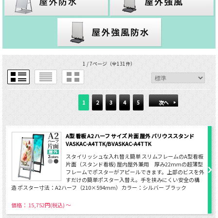
1 / 7ページ
（全131件）
1
2
3
4
5
次へ
A型 看板 A2 ハーフ サイズ 片面 屋外 バリウススタンド
VASKAC-A4TTK/BVASKAC-A4TTK
スタイリッシュな入れ替え簡単 スリムフレームのA型看板
片面（スタンド看板) 屋内屋外兼用 厚み22mmの超薄型
フレームでポスターがアピールできます。上部のビスを外
すだけの簡単ポスター入替え。手を挟みにくい安全の構
造 ポスター寸法：A2ハーフ（210×594mm）カラー：シルバー ブラック
価格： 15,752円(税込)
～