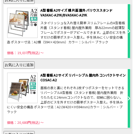
A型 看板 A2サイズ 横 片面 屋外 バリウススタンド
VASKAC-A2YK/BVASKAC-A2YK
スタイリッシュな入れ替え簡単 スリムフレームのA型看板
片面（スタンド看板) 屋内屋外兼用 厚み22mmの超薄型
フレームでポスターがアピールできます。上部のビスを外
すだけの簡単ポスター入替え。手を挟みにくい安全の構
造 ポスター寸法：A2横（594×420mm）カラー：シルバー ブラック
価格： 19,037円(税込)
～
A型 看板 A2 サイズ リバーシブル 屋内外 コンパクトサイン
COSAC-A2
面板の表と裏にそれぞれ1枚ずつポスターをセットできる
リバーシブルA型看板（スタンド看板) 屋内屋外兼用 折
りたたむと24ｍｍコンパクトなので、収納に困らない。
上部のビスを外すだけの簡単ポスター入替え。手を挟み
にくい安全の構造 ポスター寸法：A2 (W420×H594mm)カラー：シルバー・ブ
ラック
価格： 20,680円(税込)
～