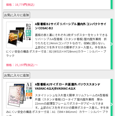
価格： 18,779円(税込)
A型 看板 B2 サイズ リバーシブル 屋内外 コンパクトサイ
ン COSAC-B2
面板の表と裏にそれぞれ1枚ずつポスターをセットできる
リバーシブルA型看板（スタンド看板) 屋内屋外兼用 折
りたたむと24ｍｍコンパクトなので、収納に困らない。
上部のビスを外すだけの簡単ポスター入替え。手を挟み
にくい安全の構造 ポスター寸法：B2 (W515×H728mm)カラー：シルバー・ブ
ラック
価格： 25,197円(税込)
～
A型 看板 A1サイズ ロー 片面 屋外 バリウススタンド
VASKAC-A1LK/BVASKAC-A1LK
スタイリッシュな入れ替え簡単 スリムフレームのA型看板
片面（スタンド看板) ロータイプ 屋内屋外兼用 厚み
22mmの超薄型フレームでポスターがアピールできま
す。上部のビスを外すだけの簡単ポスター入替え。手を挟
みにくい安全の構造 ポスター寸法：A1（594×841mm）カラー：シルバー ブラ
ック