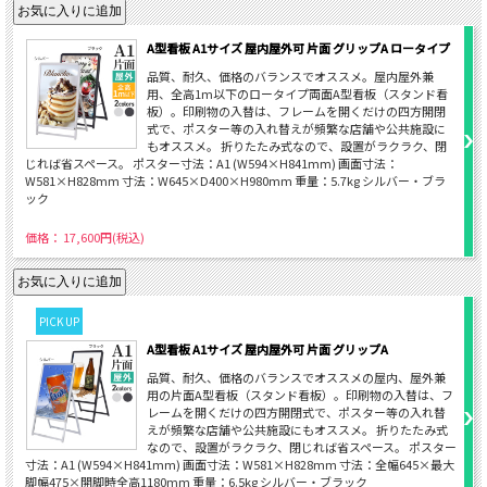
A型看板 A1サイズ 屋内屋外可 片面 グリップA ロータイプ
品質、耐久、価格のバランスでオススメ。屋内屋外兼
用、全高1m以下のロータイプ両面A型看板（スタンド看
板）。印刷物の入替は、フレームを開くだけの四方開閉
式で、ポスター等の入れ替えが頻繁な店舗や公共施設に
もオススメ。 折りたたみ式なので、設置がラクラク、閉
じれば省スペース。 ポスター寸法：A1 (W594×H841mm) 画面寸法：
W581×H828mm 寸法：W645×D400×H980mm 重量：5.7kg シルバー・ブラ
ック
価格： 17,600円(税込)
PICK UP
A型看板 A1サイズ 屋内屋外可 片面 グリップA
品質、耐久、価格のバランスでオススメの屋内、屋外兼
用の片面A型看板（スタンド看板）。印刷物の入替は、フ
レームを開くだけの四方開閉式で、ポスター等の入れ替
えが頻繁な店舗や公共施設にもオススメ。 折りたたみ式
なので、設置がラクラク、閉じれば省スペース。 ポスター
寸法：A1 (W594×H841mm) 画面寸法：W581×H828mm 寸法：全幅645×最大
脚幅475×開脚時全高1180mm 重量：6.5kg シルバー・ブラック