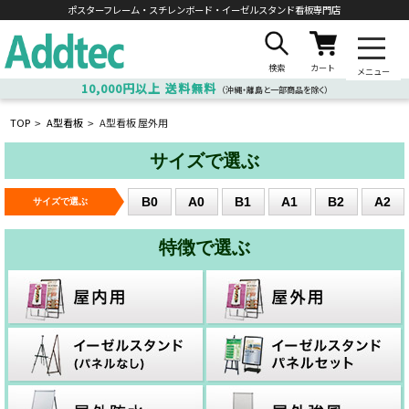
ポスターフレーム・スチレンボード・
イーゼルスタンド看板専門店
検索
カート
メニュー
10,000円以上
送料無料
（沖縄・離島と一部商品を除く）
TOP
A型看板
A型看板 屋外用
>
>