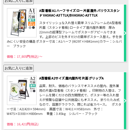
A型 看板 A1 ハーフ サイズ ロー 片面 屋外 バリウススタン
ド VASKAC-A3TTLK/BVASKAC-A3TTLK
スタイリッシュな入れ替え簡単 スリムフレームのA型看板
片面（スタンド看板) ロータイプ 屋内屋外兼用 厚み
22mmの超薄型フレームでポスターがアピールできま
す。上部のビスを外すだけの簡単ポスター入替え。手を挟
みにくい安全の構造 ポスター寸法：A1ハーフ (W297×H841mm)カラー：シルバ
ー ブラック
価格： 17,805円(税込)
～
A型看板 A2サイズ 屋内屋外可 片面 グリップA
品質、耐久、価格のバランスでオススメの屋内、屋外兼
用の片面A型看板（スタンド看板）。印刷物の入替は、フ
レームを開くだけの四方開閉式で、ポスター等の入れ替
えが頻繁な店舗や公共施設にもオススメ。 折りたたみ式
なので、設置がラクラク、閉じれば省スペース。 ポスタ
ー寸法：A2(420×594mm) 画面寸法：W411×H581mm 外寸：
W475×D300×H800mm 重量：3.45kg シルバー・ブラック
価格： 16,421円(税込)