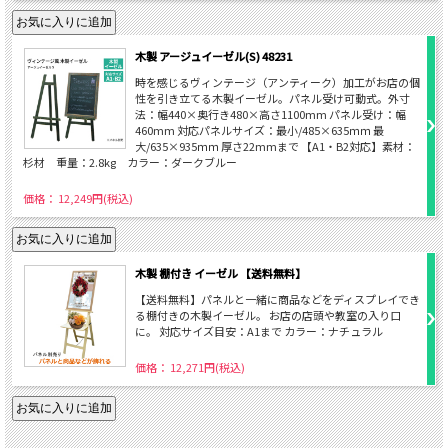
木製 アージュイーゼル(S) 48231
時を感じるヴィンテージ（アンティーク）加工がお店の個
性を引き立てる木製イーゼル。パネル受け可動式。外寸
法：幅440×奥行き480×高さ1100mm パネル受け：幅
460mm 対応パネルサイズ：最小/485×635ｍｍ 最
大/635×935ｍｍ 厚さ22mmまで 【A1・B2対応】素材：
杉材 重量：2.8kg カラー：ダークブルー
価格： 12,249円(税込)
木製 棚付き イーゼル 【送料無料】
【送料無料】パネルと一緒に商品などをディスプレイでき
る棚付きの木製イーゼル。 お店の店頭や教室の入り口
に。 対応サイズ目安：A1まで カラー：ナチュラル
価格： 12,271円(税込)