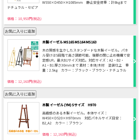
W550×D450×H1085mm 静止安全荷重 ：計8kgまで
ナチュラル・セピア
価格： 10,953円(税込)
木製イーゼル MS165 MS164 MS163
木の質感を生かしたスタンダードな木製イーゼル。パネ
ル受けは5段階で高さ調節可能、後脚の閉じ止め機構で安
定感UP。最大B1サイズ対応。対応サイズ：A2・B2・
A1・B1 厚さ30mmまで 素材：本体/木材 塗装仕上 重
量：2.5kg カラー：ブラック・ブラウン・ナチュラル
価格： 12,163円(税込)
木製 イーゼル (YM) Sサイズ H970
高級感のある木製イーゼル。本体サイズ：
W450×D520×H970mm 対応パネルサイズ目安：
B2,A2 カラー：ブラウン
価格： 12,163円(税込)