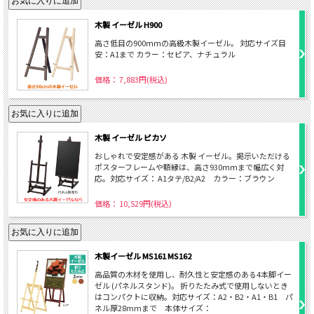
木製 イーゼル H900
高さ低目の900ｍｍの高級木製イーゼル。 対応サイズ目
安：A1まで カラー：セピア、ナチュラル
価格： 7,883円(税込)
木製 イーゼル ピカソ
おしゃれで安定感がある 木製 イーゼル。掲示いただける
ポスターフレームや額縁は、高さ930ｍｍまで幅広く対
応。対応サイズ： A1タテ/B2/A2 カラー：ブラウン
価格： 10,529円(税込)
木製イーゼル MS161 MS162
高品質の木材を使用し、耐久性と安定感のある4本脚イー
ゼル (パネルスタンド)。 折りたたみ式で使用しないとき
はコンパクトに収納。対応サイズ：A2・B2・A1・B1 パ
ネル厚28mmまで 本体サイズ：