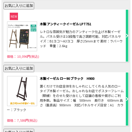
NEW
木製 アンティークイーゼル LPT751
レトロな雰囲気が魅力のアンティーク仕上げ木製イーゼ
ル。パネル受けは10段階で高さ調節可能、対応パネルサ
イズ：B1ヨコ～A3ヨコ 厚さ25mmまで 素材：ラバーウ
ッド 重量：2.6kg
価格： 10,096円(税込)
木製イーゼル ロー90 ブラック H900
置くだけでお店全体をおしゃれにしてくれる人気のロー
タイプ木製イーゼル。おしゃれなお店でポスターフレーム
（額縁）をのせた受け台として店舗の看板や掲示にご利
用多数。 製品サイズ：幅 500mm 奥行き 600ｍｍ 高
さ（垂直高）900ｍｍ 対応パネルサイズ目安：A1 カラ
ー：ブラック
価格： 7,586円(税込)