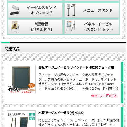
イーゼルスタンド
メニュースタンド
オプション品
A型看板
パネル+イーゼル
(パネル付き)
・スタンド セット
関連商品
黒板 アージュイーゼル サインボード 48230 チョーク用
ヴィンテージな風合いのチョーク用木製黒板（ブラッ
ク）。店舗内の掲示板やメニューボードに。マグネット
使用可、タテヨコ使用可。本体：約485×635×20mm
ボード板面：約410×560mm 重量：2.5kg 枠材質：杉
価格:7,751円(税込)
木製 アージュイーゼル(M) 48229
時を感じるヴィンテージ（アンティーク）加工がお店の個
性を引き立てる木製イーゼル。パネル受け可動式。外寸