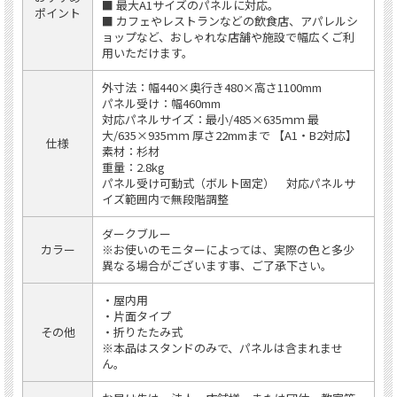
■ 最大A1サイズのパネルに対応。
ポイント
■ カフェやレストランなどの飲食店、アパレルシ
ョップなど、おしゃれな店舗や施設で幅広くご利
用いただけます。
外寸法：幅440×奥行き480×高さ1100mm
パネル受け：幅460mm
対応パネルサイズ：最小/485×635ｍｍ 最
大/635×935ｍｍ 厚さ22mmまで 【A1・B2対応】
仕様
素材：杉材
重量：2.8kg
パネル受け可動式（ボルト固定） 対応パネルサ
イズ範囲内で無段階調整
ダークブルー
カラー
※お使いのモニターによっては、実際の色と多少
異なる場合がございます事、ご了承下さい。
・屋内用
・片面タイプ
その他
・折りたたみ式
※本品はスタンドのみで、パネルは含まれませ
ん。