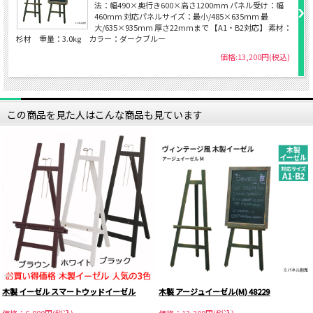
法：幅490×奥行き600×高さ1200mm パネル受け：幅
460mm 対応パネルサイズ：最小/485×635ｍｍ 最
大/635×935ｍｍ 厚さ22mmまで 【A1・B2対応】 素材：
杉材 重量：3.0kg カラー：ダークブルー
価格:13,200円(税込)
この商品を見た人はこんな商品も見ています
木製 イーゼル スマートウッドイーゼル
木製 アージュイーゼル(M) 48229