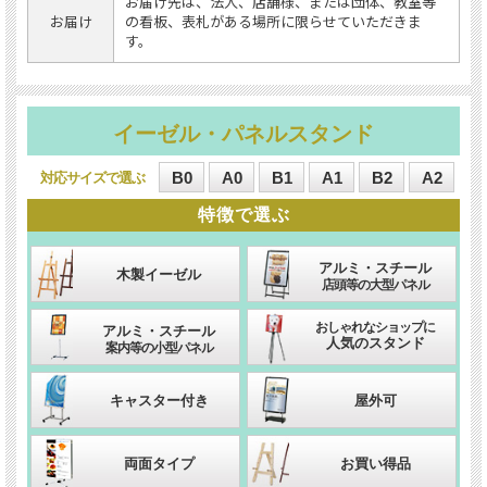
お届け先は、法人、店舗様、または団体、教室等
お届け
の看板、表札がある場所に限らせていただきま
す。
イーゼル・パネルスタンド
B0
A0
B1
A1
B2
A2
対応サイズ
特徴
アルミ・スチール
木製イーゼル
店頭等の大型パネル
おしゃれなショップに
アルミ・スチール
人気のスタンド
案内等の小型パネル
キャスター付き
屋外可
両面タイプ
お買い得品