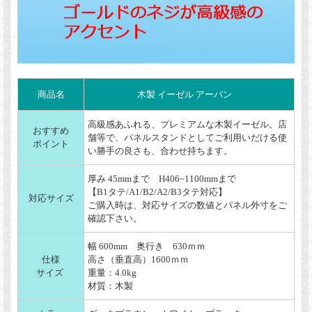
商品名
木製 イーゼル アーバン
高級感あふれる、プレミアムな木製イーゼル。店
おすすめ
舗等で、パネルスタンドとしてご利用いだける使
ポイント
い勝手の良さも、合わせ持ちます。
厚み 45mmまで H406~1100mmまで
【B1タテ/A1/B2/A2/B3タテ対応】
対応サイズ
ご購入時は、対応サイズの数値とパネル外寸をご
確認下さい。
幅 600mm 奥行き 630ｍｍ
仕様
高さ（垂直高）1600ｍｍ
サイズ
重量：4.0kg
材質：木製