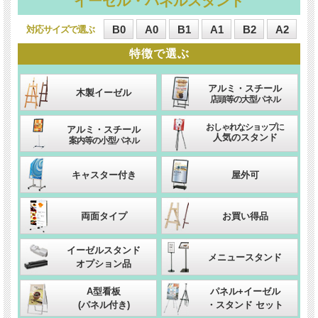
イーゼル・パネルスタンド
B0
A0
B1
A1
B2
A2
対応サイズ
特徴
アルミ・スチール
木製イーゼル
店頭等の大型パネル
おしゃれなショップに
アルミ・スチール
人気のスタンド
案内等の小型パネル
キャスター付き
屋外可
両面タイプ
お買い得品
イーゼルスタンド
メニュースタンド
オプション品
A型看板
パネル+イーゼル
(パネル付き)
・スタンド セット