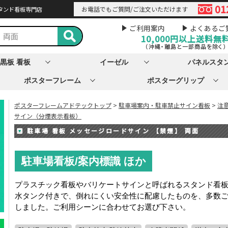
01
お電話でもご質問/ご注文いただけます
タンド看板専門店
ご利用案内
よくあるご
10,000円以上
送料無
（沖縄・離島と一部商品を除く）
黒板 看板
イーゼル
パネルスタ
ポスターフレーム
ポスターグリップ
ポスターフレームアドテックトップ
>
駐車場案内・駐車禁止サイン看板
>
注
サイン（分煙表示看板）
駐車場 看板 メッセージロードサイン 【禁煙】 両面
駐車場看板/案内標識 ほか
プラスチック看板やバリケートサインと呼ばれるスタンド看
水タンク付きで、倒れにくい安全性に配慮したものを、多数
しました。ご利用シーンに合わせてお選び下さい。