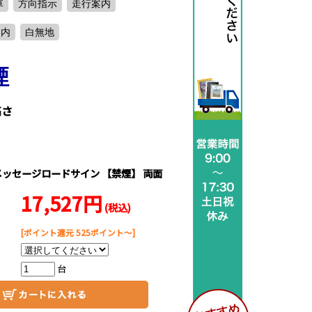
車
方向指示
走行案内
案内
白無地
煙
高さ
メッセージロードサイン 【禁煙】 両面
17,527円
(税込)
[ポイント還元 525ポイント～]
台