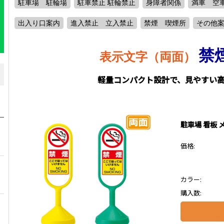
駐車場 駐輪場
駐車禁止 駐輪禁止
身障者関係
満車 空
出入り口案内
進入禁止 立入禁止
禁煙 喫煙所
その他
禁
表示文字（両面）
軽量コンパクト設計で、見やすい
駐車場 看板 
価格:
カラー:
購入数: