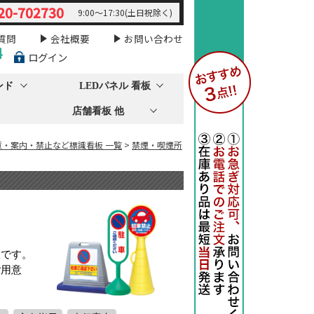
20-702730
9:00～17:30(土日祝除く)
質問
会社概要
お問い合わせ
料
ログイン
ンド
LEDパネル 看板
店舗看板 他
意・案内・禁止など標識看板 一覧
>
禁煙・喫煙所
板です。
ご用意