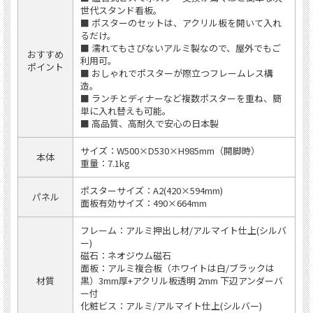
世代スタンド看板。
■ ポスターのセットは、アクリル板を開いて入れ
るだけ。
■ 濡れてもさびないアルミ製なので、屋外でもご
おすすめ
利用可。
ポイント
■ おしゃれでポスターが際立つフレームレス構
造。
■ ランチとディナーなど複数ポスターを重ね、簡
単に入れ替えも可能。
■ 高品質、高耐久で安心の日本製
サイズ：W500×D530×H985mm（開脚時）
本体
重量：7.1kg
ポスターサイズ：A2(420×594mm)
パネル
面板有効サイズ：490×664mm
フレーム：アルミ押出し材/アルマイト仕上(シルバ
ー)
磁石：ネオジウム磁石
面板：アルミ複合板（ホワイトは白/ブラックは
材質
黒）3mm厚+アクリル板透明 2mm 下辺アンダーバ
ー付
化粧ビス：アルミ/アルマイト仕上(シルバー)