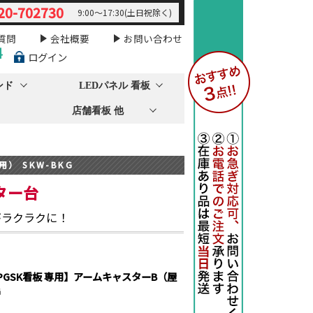
20-702730
9:00～17:30(土日祝除く)
質問
会社概要
お問い合わせ
料
ログイン
ンド
LEDパネル 看板
店舗看板 他
） SKW-BKG
ター台
がラクラクに！
PGSK看板 専用】アームキャスターB（屋
G