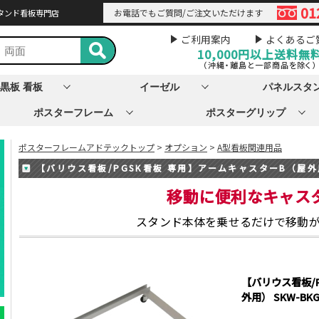
01
お電話でもご質問/ご注文いただけます
タンド看板専門店
ご利用案内
よくあるご
10,000円以上
送料無
（沖縄・離島と一部商品を除く）
黒板 看板
イーゼル
パネルスタ
ポスターフレーム
ポスターグリップ
ポスターフレームアドテックトップ
>
オプション
>
A型看板関連用品
【バリウス看板/PGSK看板 専用】アームキャスターB（屋外用
移動に便利なキャス
スタンド本体を乗せるだけで移動
【バリウス看板/
外用） SKW-BK