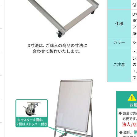
付
D
※
仕様
フ
屋
シ
カラー
・
ン
の
ご注意
・
で