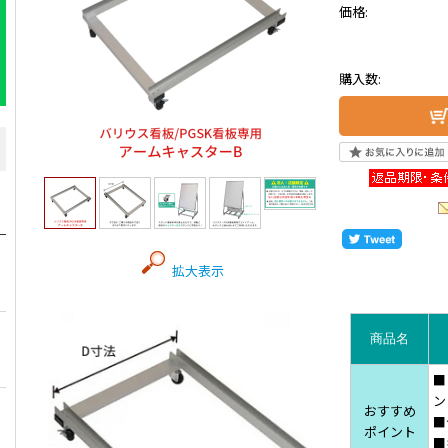
価格:
購入数:
拡大表示
商品名
■
ン
おすすめ
■
ポイント
■