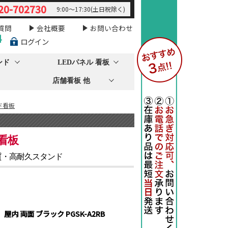
20-702730
9:00～17:30(土日祝除く)
質問
会社概要
お問い合わせ
料
ログイン
ンド
LEDパネル 看板
店舗看板 他
ド看板
看板
質・高耐久スタンド
 屋内 両面 ブラック PGSK-A2RB