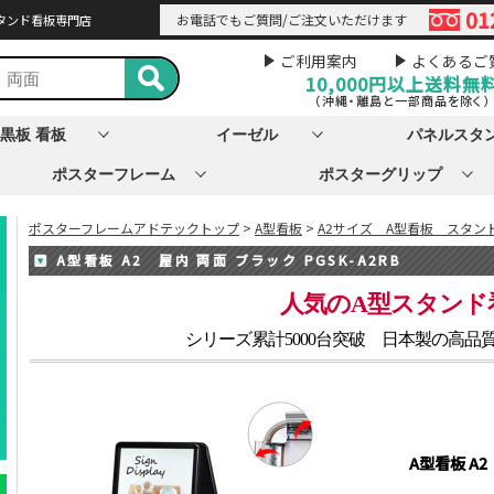
01
お電話でもご質問/ご注文いただけます
タンド看板専門店
ご利用案内
よくあるご
10,000円以上
送料無
（沖縄・離島と一部商品を除く）
黒板 看板
イーゼル
パネルスタ
ポスターフレーム
ポスターグリップ
ポスターフレームアドテックトップ
>
A型看板
>
A2サイズ A型看板 スタン
A型看板 A2 屋内 両面 ブラック PGSK-A2RB
人気のA型スタンド
シリーズ累計5000台突破 日本製の高品
A型看板 A2