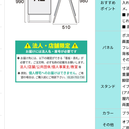
おすすめ
入
ポイント
メ
■
じ
■
ポス
画面
パネル
フレ
背
そ
寸法
重量
脚部
スタンド
イ
(ア
屋
両
カラー
ブ
オ
その他
ご