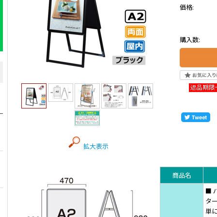
価格:
購入数:
拡大表示
商品名
■
タ
単