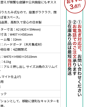
れ替えが頻繁な店舗や公共施設にもオスス
。
 折りたたみ式なので、設置がラクラク、閉
れば省スペース。
 高品質、高耐久で安心の日本製
ター寸法：A2 (420×594mm)
寸法：W407×H581mm
ーム幅：32mm
板：ハードボード（木片集成材）
の他仕様：4辺開閉式
：W470×H980×D510mm
：6.1kg
：アルミ押し出し サイズ20角のスリムパ
プ
ルマイト仕上げ)
内用
面
ラック
プションとして、移動に便利なキャスターを
用意。