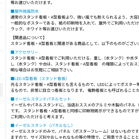
等お選びいただけます。
■屋外強風防水
通常のスタンド看板・A型看板より、強い風でも耐えられるよう、大容
一般的なポスターである、紙の印刷物を入れて、屋外でご利用いただけ
ラック、ホワイト等お選びいただけます。
【関連品について】
スタンド看板・A型看板と関連がある商品として、以下のものがござい
■アクセサリー
スタンド看板・A型看板でご利用いただける、重し（水タンク）や水タ
し（水タンク）や台は、スタンド看板・A型看板 の種類によっておス
明な場合はお気軽にご相談下さい。
■LED A型看板（スタンド看板）
光るスタンド看板・A型看板とも言えるもので、LEDによってポスタ
るもので、非常に目立つ看板となります。 電飾看板とも呼ばれること
■イーゼルスタンドパネルセット
イーゼルやパネルスタンドに、当店おススメのアルミや木製のパネル
です。 スタンド看板・A型看板と同様に印刷物掲示ができるものです
ご利用いただけると考えます。
■イーゼルスタンド（パネルなし）
イーゼルスタンドのみで、パネル（ポスターフレーム）はないものです
ますので、サイズ別やおしゃれなもの等の特徴で、ご用意できることと