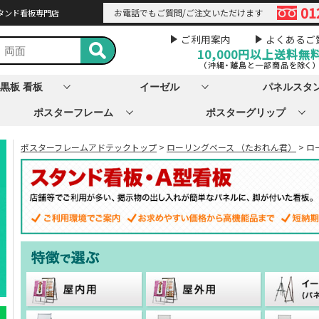
01
お電話でもご質問/ご注文いただけます
タンド看板専門店
ご利用案内
よくあるご
10,000円以上
送料無
（沖縄・離島と一部商品を除く）
黒板 看板
イーゼル
パネルスタ
ポスターフレーム
ポスターグリップ
ポスターフレームアドテックトップ
>
ローリングベース （たおれん君）
> 