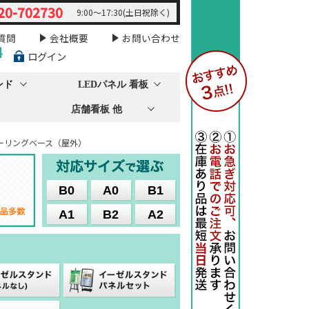
20-702730
9:00～17:30(土日祝除く)
質問
会社概要
お問い合わせ
料
ログイン
ンド
LEDパネル 看板
店舗看板 他
ローリングベース（屋外）