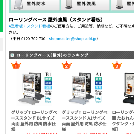
ローリングベース 屋外強風（スタンド看板）
A型看板・スタンド看板
のご使用方法、ご用途等、納期など、ご不明な
さい。
（平日 0120-702-730
shopmaster@shop-add.jp
）
ローリングベース(屋外)のランキング
グリップT ローリングベ
グリップT ローリングベ
ローリングベ
ーススタンド B1サイズ
ーススタンド A1サイズ
面 たおれ
両面 屋外用 防風 防水仕
両面 屋外用 防風 防水仕
クタンク・
様
様
様】