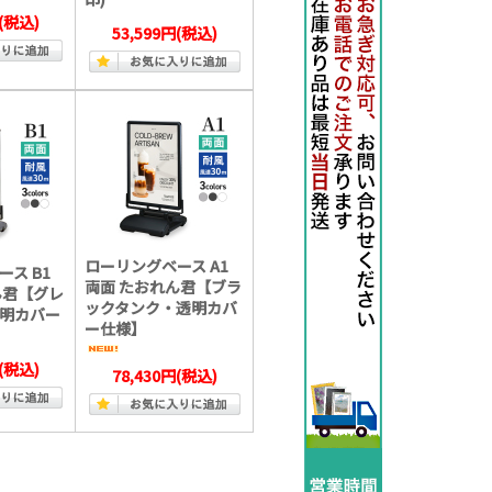
(税込)
53,599円
(税込)
ローリングベース A1
ス B1
両面 たおれん君【ブラ
ん君【グレ
ックタンク・透明カバ
明カバー
ー仕様】
(税込)
78,430円
(税込)