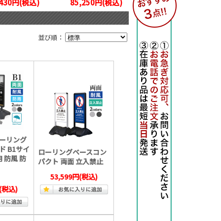
,430円(税込)
85,250円(税込)
並び順：
ローリング
 B1サイ
ローリングベースコン
 防風 防
パクト 両面 立入禁止
53,599円
(税込)
(税込)