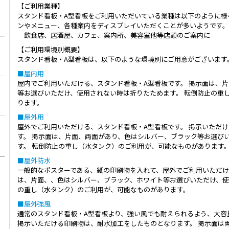
【ご利用業種】
スタンド看板・A型看板をご利用いただいている業種は以下のように様
ンやメニュー、各種案内をディスプレイいただくことが多いようです。
飲食店、居酒屋、カフェ、案内所、美容室他等店頭のご案内に
【ご利用環境別概要】
スタンド看板・A型看板は、以下のような環境別にご用意がございます
■屋内用
屋内でご利用いただける、スタンド看板・A型看板です。 掲示面は、
等お選びいただけ、使用されない時は折りたためます。 転倒防止の重
ります。
■屋外用
屋外でご利用いただける、スタンド看板・A型看板です。 掲示いただ
す。 掲示面は、片面、両面があり、色はシルバー、ブラック等お選び
す。 転倒防止の重し（水タンク）のご利用が、可能なものがあります
■屋外防水
一般的なポスターである、紙の印刷物を入れて、屋外でご利用いただけ
は、片面、、色はシルバー、ブラック、ホワイト等お選びいただけ、使
の重し（水タンク）のご利用が、可能なものがあります。
■屋外強風
通常のスタンド看板・A型看板より、強い風でも耐えられるよう、大容
掲示いただける印刷物は、耐水加工をしたものとなります。 掲示面は