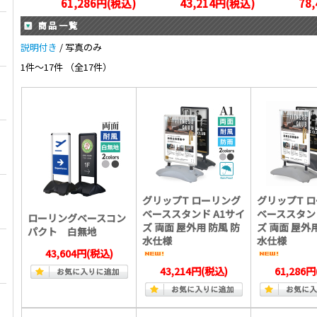
61,286円(税込)
43,214円(税込)
78
商品一覧
説明付き
/ 写真のみ
1件～17件 （全17件）
グリップT ローリング
グリップT 
ベーススタンド A1サイ
ベーススタンド
ローリングベースコン
ズ 両面 屋外用 防風 防
ズ 両面 屋外用
パクト 白無地
水仕様
水仕様
43,604円
(税込)
43,214円
(税込)
61,286円