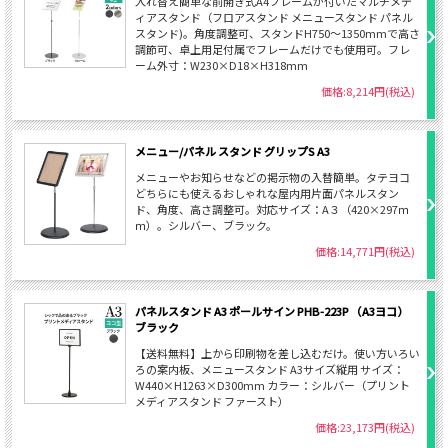
入れ替え簡単な前開き式A4フレームが付いたマルチメデ
ィアスタンド（フロアスタンド メニュースタンド パネル
スタンド)。角度調整可、スタンドH750～1350mmで高さ
調節可、卓上用足付属でフレームだけでも使用可。フレ
ーム外寸：W230×D18×H318mm
価格:8,214円(税込)
メニュー/パネル スタンド グリップS A3
メニューやお知らせなどの掲示物の入替簡単。タテヨコ
どちらにも使えるおしゃれな屋内用片面パネルスタン
ド、角度、高さ調整可。対応サイズ：A３（420×297ｍ
ｍ）。シルバー、ブラック。
価格:14,771円(税込)
パネルスタンド A3 ポールサイン PHB-223P （A3ヨコ）
ブラック
【送料無料】上から印刷物を差し込むだけ。使い方いろい
ろの案内板、メニュースタンド A3サイズ縦用 サイズ：
W440×H1263×D300mm カラー：シルバー（プリント
メディアスタンド ファースト）
価格:23,173円(税込)