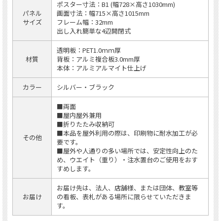
ポスター寸法：B1 (幅728×高さ1030mm)
パネル
画面寸法：幅715×高さ1015mm
サイズ
フレーム幅：32mm
出し入れ簡単な4辺開閉式
透明板：PET1.0ｍｍ厚
材質
背板：アルミ複合板3.0mm厚
本体：アルミアルマイト仕上げ
カラー
シルバー・ブラック
■両面
■屋内屋外兼用
■折りたたみ収納可
■本品を屋外利用の際は、印刷物に耐水加工が必
その他
要です。
■屋外や人通りの多い場所では、安定性向上のた
め、ウエイト（重り）・注水置台のご使用をおす
すめします。
お届け先は、法人、店舗様、または団体、教室等
お届け
の看板、表札がある場所に限らせていただきま
す。