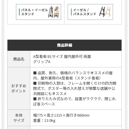
商品詳細
A型看板 B1サイズ 屋内屋外可 両面
商品名
グリップA
■ 品質、耐久、価格のバランスでオススメの屋
内、屋外兼用のA型看板（スタンド看板）
■ 印刷物の入替は、フレームを開くだけの四方開
おすすめ
閉式で、ポスター等の入れ替えが頻繁な店舗や公
ポイント
共施設にもオススメ
■ 折りたたみ式なので、設置がラクラク、閉じれ
ば省スペース
本体
幅775×高さ1315×奥行き660mm
サイズ
重量：13.0kg