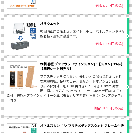
価格:4,752円(税込)
バリウエイト
転倒防止用の注水式ウエイト（重し）パネルスタンドやA
型看板・黒板に最適です。
価格:1,870円(税込)
木製 看板 プライウッドサインスタンド 【スタンドのみ 】
【黒板シート別売り】
プラスチックを使わない、優しい木の温もりがおしゃれ
な木製看板。使い方自在、黒板シートオプション品あ
り。本体外寸：幅328×奥行き402×高さ903mm 掲示
面：幅295×高さ755mm（コーナー5mm半径のR加工）
素材：天然木プライウッド オーク風（表面クリア塗装）重量：4.0Kg アジャスタ
ー付き
価格:20,586円(税込)
パネルスタンド A4 マルチメディアスタンド フレーム付き