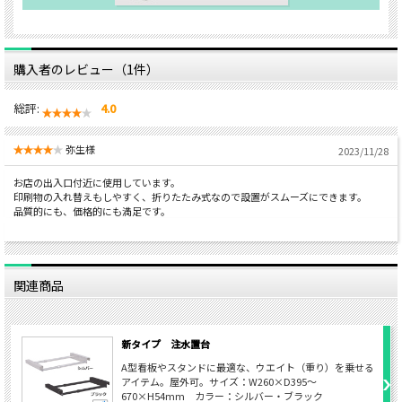
購入者のレビュー（1件）
総評:
4.0
弥生様
2023/11/28
お店の出入口付近に使用しています。
印刷物の入れ替えもしやすく、折りたたみ式なので設置がスムーズにできます。
品質的にも、価格的にも満足です。
関連商品
新タイプ 注水置台
A型看板やスタンドに最適な、ウエイト（重り）を乗せる
アイテム。屋外可。サイズ：W260×D395～
670×H54mm カラー：シルバー・ブラック