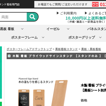
01
お電話でもご質問/ご注文いただけます
タンド看板専門店
ご利用案内
よくあるご
10,000円以上
送料無
（沖縄・離島と一部商品を除く）
黒板 看板
イーゼル
パネルスタ
ポスターフレーム
ポスターグリップ
ポスターフレームアドテックトップ
>
黒板看板スタンド
>
黒板・黒板看板
木製 看板 プライウッドサインスタンド 【スタンドのみ 】
木製 看板 プラ
【黒板シート別
価格: