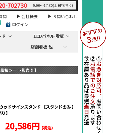
20-702730
9:00～17:30(土日祝除く)
質問
会社概要
お問い合わせ
料
ログイン
ンド
LEDパネル 看板
店舗看板 他
【黒板シート別売り】
イウッドサインスタンド 【スタンドのみ 】
売り】
20,586円
(税込)