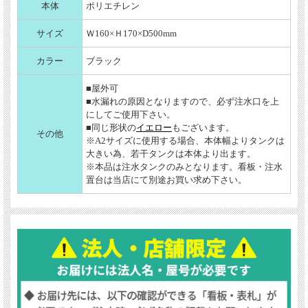
本体
ポリエチレン
サイズ
Ｗ160×Ｈ170×D500mm
カラー
ブラック
■屋外可
■水漏れの原因となりますので、必ず注水口を上
にしてご使用下さい。
■同じ形状の
イエロー
もございます。
その他
※A2サイズに使用する場合、本体幅よりタンクは
大きい為、若干タンクは本体より出ます。
※本品は注水タンクのみとなります。看板・注水
置台は当店にて別途お買い求め下さい。