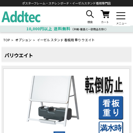
ポスターフレーム・スチレンボード・
イーゼルスタンド看板専門店
検索
カート
メニュー
10,000円以上
送料無料
（沖縄・離島と一部商品を除く）
TOP
オプション
イーゼル スタンド 看板用 重り ウエイト
>
>
バリウエイト