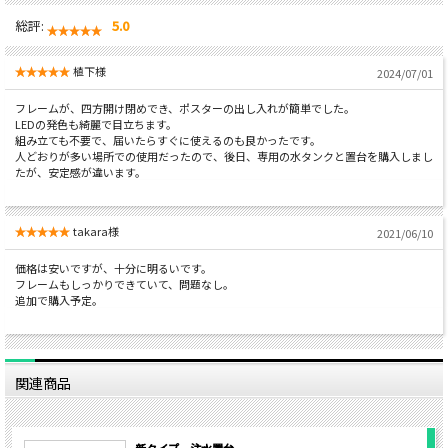
総評:
5.0
植下様
2024/07/01
フレームが、四方開け閉めでき、ポスターの出し入れが簡単でした。
LEDの発色も綺麗で目立ちます。
組み立ても不要で、届いたらすぐに使えるのも良かったです。
人どおりが多い場所での使用だったので、後日、専用の水タンクと置台を購入しまし
たが、安定感が違います。
takara様
2021/06/10
価格は安いですが、十分に明るいです。
フレームもしっかりできていて、問題なし。
追加で購入予定。
関連商品
新タイプ 注水置台