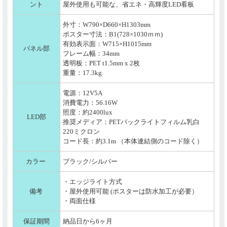
ント
屋外使用も可能な、省エネ・高輝度LED看板
外寸：W790×D660×H1303mm
ポスター寸法：B1(728×1030ｍｍ)
有効表示面：W715×H1015mm
パネル部
フレーム幅：34mm
透明板：PET t1.5mm x 2枚
重量：17.3kg
電源：12V5A
消費電力：56.16W
照度：約2400lux
LED部
推奨メディア：PETバックライトフィルム乳白
220ミクロン
コード長：約3.1m （本体連結側のコード除く）
カラー
ブラック/シルバー
・エッジライト方式
備考
・屋外使用可能
(ポスターは防水加工が必要）
・両面仕様
保証期間
納品日から6ヶ月