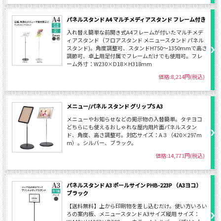
パネルスタンド A4 マルチメディアスタンド フレーム付き
入れ替え簡単な前開き式A4フレームが付いたマルチメデ
ィアスタンド（フロアスタンド メニュースタンド パネル
スタンド)。角度調整可、スタンドH750～1350mmで高さ
調節可、卓上用足付属でフレームだけでも使用可。フレ
ーム外寸：W230×D18×H318mm
価格:8,214円(税込)
メニュー/パネル スタンド グリップS A3
メニューやお知らせなどの掲示物の入替簡単。タテヨコ
どちらにも使えるおしゃれな屋内用片面パネルスタン
ド、角度、高さ調整可。対応サイズ：A３（420×297ｍ
ｍ）。シルバー、ブラック。
価格:14,771円(税込)
パネルスタンド A3 ポールサイン PHB-223P （A3ヨコ）
ブラック
【送料無料】上から印刷物を差し込むだけ。使い方いろい
ろの案内板、メニュースタンド A3サイズ縦用 サイズ：