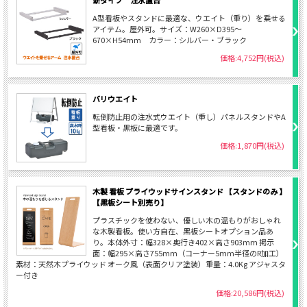
A型看板やスタンドに最適な、ウエイト（重り）を乗せる
アイテム。屋外可。サイズ：W260×D395～
670×H54mm カラー：シルバー・ブラック
価格:4,752円(税込)
バリウエイト
転倒防止用の注水式ウエイト（重し）パネルスタンドやA
型看板・黒板に最適です。
価格:1,870円(税込)
木製 看板 プライウッドサインスタンド 【スタンドのみ 】
【黒板シート別売り】
プラスチックを使わない、優しい木の温もりがおしゃれ
な木製看板。使い方自在、黒板シートオプション品あ
り。本体外寸：幅328×奥行き402×高さ903mm 掲示
面：幅295×高さ755mm（コーナー5mm半径のR加工）
素材：天然木プライウッド オーク風（表面クリア塗装）重量：4.0Kg アジャスタ
ー付き
価格:20,586円(税込)