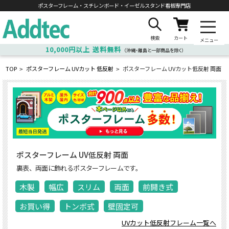
ポスターフレーム・スチレンボード・
イーゼルスタンド看板専門店
検索
カート
メニュー
10,000円以上
送料無料
（沖縄・離島と一部商品を除く）
TOP
ポスターフレーム UVカット 低反射
ポスターフレーム UVカット低反射 両面
>
>
ポスターフレーム UV低反射 両面
裏表、両面に飾れるポスターフレームです。
木製
幅広
スリム
両面
前開き式
お買い得
トンボ式
壁固定可
UVカット低反射フレーム一覧へ