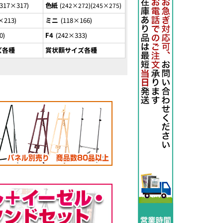
317×317
色紙
242×272
245×275
×213
ミニ
118×166
0
F4
242×333
ズ各種
賞状額サイズ各種