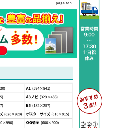
page top
30
A1
594×841
5
A3ノビ
329×483
7
B5
182×257
ズ
ポスターサイズ
620×920
610×915
80×990
OG菊全
600×900