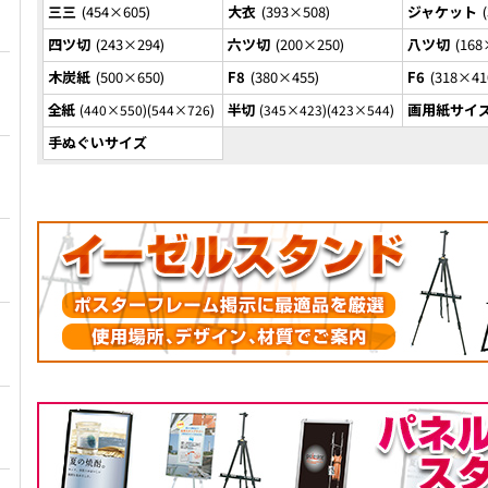
三三
454×605
大衣
393×508
ジャケット
四ツ切
243×294
六ツ切
200×250
八ツ切
168
木炭紙
500×650
F8
380×455
F6
318×41
全紙
半切
画用紙サイ
440×550
544×726
345×423
423×544
手ぬぐいサイズ