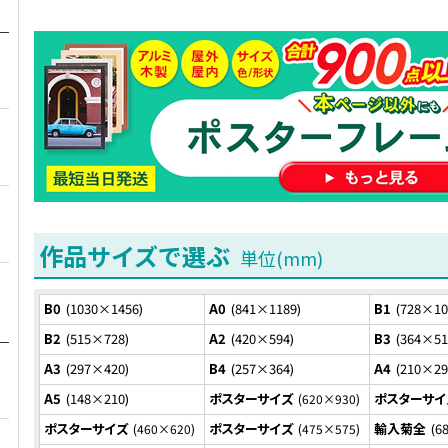
作品サイズで選ぶ
B0
1030×1456
A0
841×1189
B1
728×10
B2
515×728
A2
420×594
B3
364×51
A3
297×420
B4
257×364
A4
210×29
A5
148×210
ポスターサイズ
ポスターサイ
620×930
ポスターサイズ
ポスターサイズ
輸入菊全
6
460×620
475×575