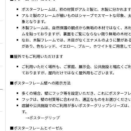
ポスターフレームは、枠の材質がアルミ製と、木製に分かれま
アルミ製のフレームが細いものはシャープでスマートな印象、
象となります。
木製フレームは、自然保護の観点から無垢の木材ではなく、木材
ムを貼っておりますが、裏面をご覧にならない限り無垢の木材
なお、木製フレームでは、木目がなくエナメルのように艶があ
があり、色もレッド、イエロー、ブルー、ホワイトをご用意し
■屋外でもご利用いただけます
ご利用いただく場所も、ご家庭、展示会、公共施設と幅広くご
ておりますが、屋内だけではなく屋外用もございます。
■ポスターフレーム壁への掲示方法
多くの場合、壁にフック等を設定いただき、これにポスターフ
フックは、壁の材質等に合わせた、適正なものをお選びくださ
店舗や公共施設でのご利用が多いポスターグリップシリーズは
す。
→ポスターグリップ
■ポスターフレームとイーゼル