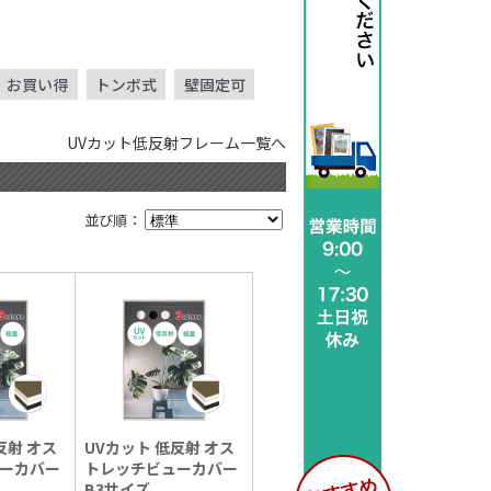
お買い得
トンボ式
壁固定可
UVカット低反射フレーム一覧へ
並び順：
反射 オス
UVカット 低反射 オス
ーカバー
トレッチビューカバー
B3サイズ