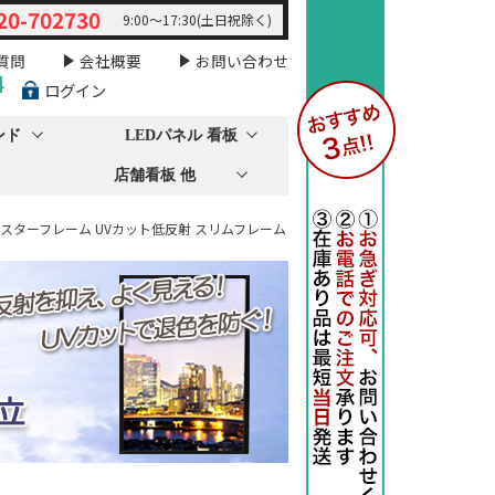
20-702730
9:00～17:30(土日祝除く)
質問
会社概要
お問い合わせ
料
ログイン
ンド
LEDパネル 看板
店舗看板 他
ポスターフレーム UVカット低反射 スリムフレーム