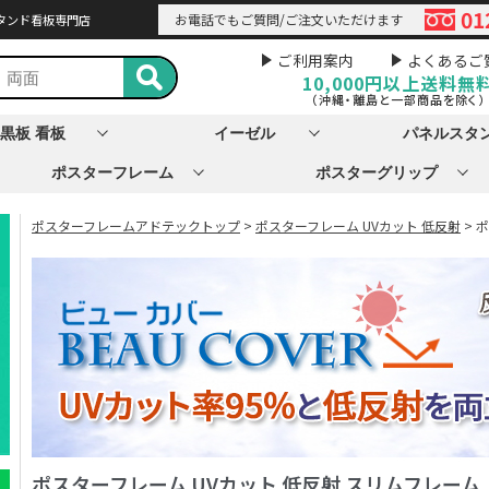
01
お電話でもご質問/ご注文いただけます
タンド看板専門店
ご利用案内
よくあるご
10,000円以上
送料無
（沖縄・離島と一部商品を除く）
黒板 看板
イーゼル
パネルスタ
ポスターフレーム
ポスターグリップ
ポスターフレームアドテックトップ
>
ポスターフレーム UVカット 低反射
> 
ポスターフレーム UVカット 低反射 スリムフレーム