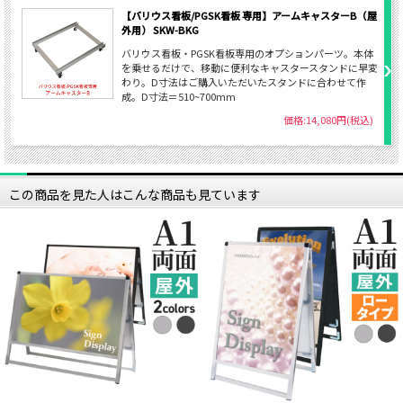
【バリウス看板/PGSK看板 専用】アームキャスターB（屋
外用） SKW-BKG
バリウス看板・PGSK看板専用のオプションパーツ。本体
を乗せるだけで、移動に便利なキャスタースタンドに早変
わり。D寸法はご購入いただいたスタンドに合わせて作
成。D寸法＝510~700mm
価格:14,080円(税込)
この商品を見た人はこんな商品も見ています