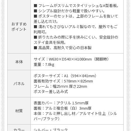
■ フレームがスリムでスタイリッシュなA型看板。
■ シンプル設計だから軽量で扱いやすい。
■ ポスターのセットは、上部のフレームを抜いて
差し込むだけ。
おすすめ
■ 濡れてもさびないアルミ製なので、屋外でもご
ポイント
利用可。
■ 折りたたみの際に手を挟みにくい、安全設計の
ステイ金具を採用。
■ 高品質、高耐久で安心の日本製
サイズ：W630×D540×H1080mm（開脚時）
本体
重量：7.8kg
ポスターサイズ：A1（594×841mm）
面板有効サイズ：578mm×825mm
パネル
フレーム：幅25ｍｍ 厚さ22mm
ポスター差し込み式
表面カバー：アクリル 1.5ｍｍ厚
面板：アルミ複合板（白）3mm厚
材質
本体：アルミ押し出し材／アルマイト仕上（シル
バー/ブラック）
カラー
シルバー・ブラック