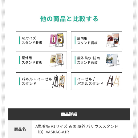
商品詳細
A型看板 A1サイズ 両面 屋外 バリウススタンド
商品名
（B）VASKAC-A1R