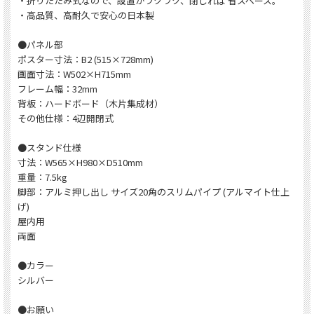
・折りたたみ式なので、設置がラクラク、閉じれば 省スペース。
・高品質、高耐久で安心の日本製
●パネル部
ポスター寸法：B2 (515×728mm)
画面寸法：W502×H715mm
フレーム幅：32mm
背板：ハードボード（木片集成材）
その他仕様：4辺開閉式
●スタンド仕様
寸法：W565×H980×D510mm
重量：7.5kg
脚部：アルミ押し出し サイズ20角のスリムパイプ (アルマイト仕上
げ)
屋内用
両面
●カラー
シルバー
●お願い