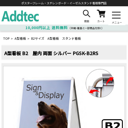
ポスターフレーム・スチレンボード・
イーゼルスタンド看板専門店
検索
カート
メニュー
10,000円以上
送料無料
（沖縄・離島と一部商品を除く）
TOP
A型看板
B2サイズ A型看板 スタンド看板
>
>
A型看板 B2 屋内 両面 シルバー PGSK-B2RS