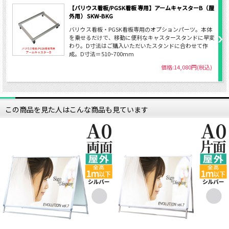
【バリウス看板/PGSK看板 専用】アームキャスターB（屋
外用） SKW-BKG
バリウス看板・PGSK看板専用のオプションパーツ。本体
を乗せるだけで、移動に便利なキャスタースタンドに早変
わり。D寸法はご購入いただいたスタンドに合わせて作
成。D寸法＝510~700mm
価格:14,080円(税込)
この商品を見た人はこんな商品も見ています