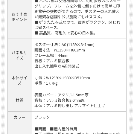
■ パネル部は交通機関等でご利用多数のポスター
グリップ。フレームを外側に倒すだけで簡単に印
刷物等の交換ができるので、ポスターの入れ替え
おすすめ
が頻繁な店舗や公共施設にもオススメ。
ポイント
■ 折りたたみ式なので、設置がラクラク、閉じれ
ば省スペース。
■ 高品質、高耐久で安心の日本製。
ポスター寸法：A0 (1189×841mm)
画面寸法：W1150×H803mm
パネルサ
フレーム幅：44mm
イズ
背板：アルミ複合板
出し入れ簡単な4辺開閉式
本体サイ
寸法：W1239×H980×D510mm
ズ
重量：17.7kg
表面カバー：アクリル1.5mm厚
材質
背板：アルミ複合板3.0mm厚
本体：アルミ押し出し アルマイト仕上げ
カラー
ブラック
■両面 ■屋内屋外兼用