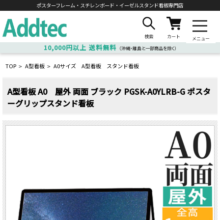
ポスターフレーム・スチレンボード・
イーゼルスタンド看板専門店
検索
カート
メニュー
10,000円以上
送料無料
（沖縄・離島と一部商品を除く）
TOP
A型看板
A0サイズ A型看板 スタンド看板
>
>
A型看板 A0 屋外 両面 ブラック PGSK-A0YLRB-G ポスタ
ーグリップスタンド看板