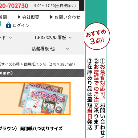
20-702730
9:00～17:30(土日祝除く)
質問
会社概要
お問い合わせ
料
ログイン
ンド
LEDパネル 看板
店舗看板 他
紙サイズ各種
>
画用紙八ッ切（270×380mm）
0mm）
ブラウン）画用紙八つ切りサイズ