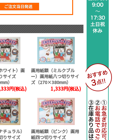
ご注文当日発送
ホワイト）画
画用紙額（ミルクブル
りサイズ
ー）画用紙八つ切りサイ
0mm）
ズ（270×380mm）
,333円(税込)
1,333円(税込)
ナチュラル）
画用紙額（ピンク）画用
切りサイズ
紙四つ切りサイズ