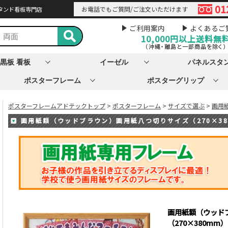
01
お電話でもご質問/ご注文いただけます
タンド看板専門店
ご利用案内
よくあるご
10,000円以上
送料無
（沖縄・離島と一部商品を除く）
黒板 看板
イーゼル
パネルスタ
ポスターフレーム
ポスターグリップ
ポスターフレームアドテックトップ
>
ポスターフレーム
>
サイズで選ぶ
>
画用
画用紙額（ウッドブラウン）画用紙八つ切りサイズ（270×38
画用紙額（ウッド
（270×380mm）