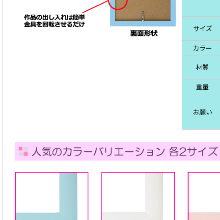
サイズ
カラー
材質
重量
お願い