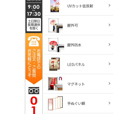
UVカット低反射
屋外可
屋外防水
LEDパネル
マグネット
手ぬぐい額