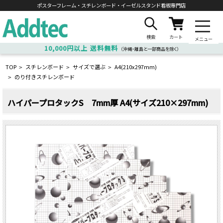
ポスターフレーム・スチレンボード・
イーゼルスタンド看板専門店
検索
カート
メニュー
10,000円以上
送料無料
（沖縄・離島と一部商品を除く）
TOP
スチレンボード
サイズで選ぶ
A4(210x297mm)
>
>
>
のり付きスチレンボード
>
ハイパープロタックS 7mm厚 A4(サイズ210×297mm)