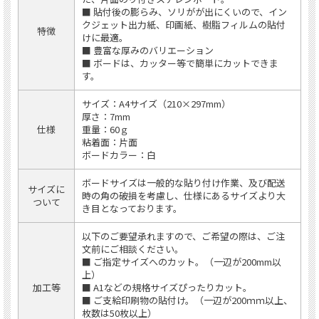
■ 貼付後の膨らみ、ソリがが出にくいので、イン
クジェット出力紙、印画紙、樹脂フィルムの貼付
特徴
けに最適。
■ 豊富な厚みのバリエーション
■ ボードは、カッター等で簡単にカットできま
す。
サイズ：A4サイズ（210×297mm）
厚さ：7mm
仕様
重量：60ｇ
粘着面：片面
ボードカラー：白
ボードサイズは一般的な貼り付け作業、及び配送
サイズに
時の角の破損を考慮し、仕様にあるサイズより大
ついて
き目となっております。
以下のご要望承れますので、ご希望の際は、ご注
文前にご相談ください。
■ ご指定サイズへのカット。（一辺が200mm以
上）
加工等
■ A1などの規格サイズぴったりカット。
■ ご支給印刷物の貼付け。（一辺が200ｍｍ以上、
枚数は50枚以上）