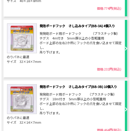
サイズ 40×18×8mm
価格:774円(税込)
発泡ボードフック さし込みタイプ(BB-3A) 4個入り
発発砲ボード用ボードフック （プラスチック製）
テグス 4ｍ付き 5mm厚以上の小型軽量用
ボード上部の左右2か所にフックの爪を食い込ませて固定
し、
吊り下げます。
のりパネに最適
サイズ 32×14×7mm
価格:232円(税込)
発泡ボードフック さし込みタイプ(BB-3B) 10個入り
発発砲ボード用ボードフック （プラスチック製）
テグス 10ｍ付き 5mm厚以上の小型軽量用
ボード上部の左右2か所にフックの爪を食い込ませて固定
し、
吊り下げます。
のりパネに最適
サイズ 32×14×7mm
価格:464円(税込)