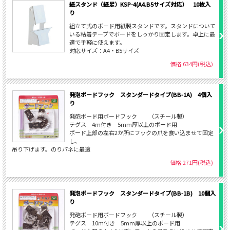
紙スタンド（紙足）KSP-4(A4.B5サイズ対応） 10枚入
り
組立て式のボード用紙製スタンドです。スタンドについて
いる粘着テープでボードをしっかり固定します。卓上に最
適で手軽に使えます。
対応サイズ：A4・B5サイズ
価格:634円(税込)
発泡ボードフック スタンダードタイプ(BB-1A) 4個入
り
発砲ボード用ボードフック （スチール製）
テグス 4ｍ付き 5mm厚以上のボード用
ボード上部の左右2か所にフックの爪を食い込ませて固定
し、
吊り下げます。のりパネに最適
価格:271円(税込)
発泡ボードフック スタンダードタイプ(BB-1B) 10個入
り
発砲ボード用ボードフック （スチール製）
テグス 10ｍ付き 5mm厚以上のボード用