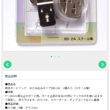
商品説明
●商品名
発泡ボードフック はさみ込みタイプ(BB-2A) 4個入り（スチール製）
●特徴
7～10mm厚以上のボード用。ボード上部の左右2か所にフックの爪を食い込ませ
て固定し、吊り下げます。のりパネ、カラーボード、ポップコーアなどに最適
●商品詳細
■入り数：4個 テグス4ｍ