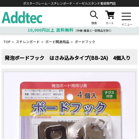
ポスターフレーム・スチレンボード・
イーゼルスタンド看板専門店
検索
カート
メニュー
10,000円以上
送料無料
（沖縄・離島と一部商品を除く）
TOP
スチレンボード
ボード関連用品
ボードフック
>
>
>
発泡ボードフック はさみ込みタイプ(BB-2A) 4個入り