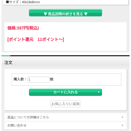
■サイズ：40x18x8mm
■ボードサイズ重量の基準：A0サイズ（800g）以下
※両端付近に2個使用の場合
▼ 商品説明の続きを見る ▼
●ご注意
※ボードフックの吊り下げ耐荷重量はボード自体の強度、取り付け方、設置状況等
により変化します。適切な取り付けと設置を確認して下さい。
価格:
387円
(税込)
※取り付ける壁、天井などはそれぞれ強度が異なります。荷重に耐えられるかどう
かを考慮して下さい。
[ポイント還元 11ポイント～]
※使用法、取り付け方、その他の状況により、落下する恐れがありますので、取り
付け方、強度をご確認下さい。
注文
購入数：
個
返品についての詳細はこちら
お問い合わせ