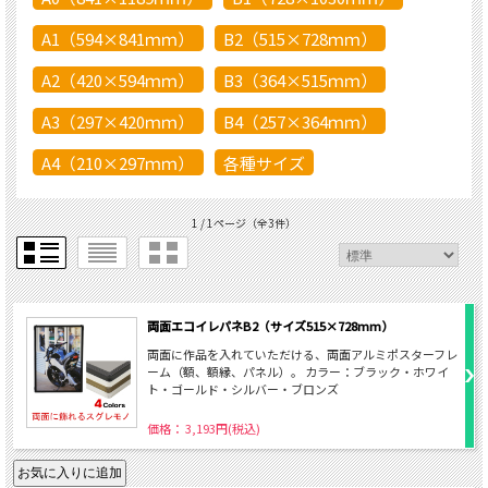
A1（594×841ｍｍ）
B2（515×728ｍｍ）
A2（420×594ｍｍ）
B3（364×515ｍｍ）
A3（297×420ｍｍ）
B4（257×364ｍｍ）
A4（210×297ｍｍ）
各種サイズ
1 / 1ページ
（全3件）
両面エコイレパネB2（サイズ515×728mm）
両面に作品を入れていただける、両面アルミポスターフレ
ーム（額、額縁、パネル）。 カラー：ブラック・ホワイ
ト・ゴールド・シルバー・ブロンズ
価格： 3,193円(税込)