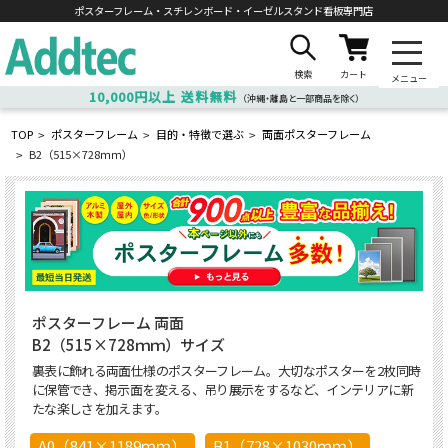
ポスターフレーム・スチレンボード・
イーゼルスタンド看板専門店
検索
カート
メニュー
10,000円以上
送料無料
（沖縄・離島と一部商品を除く）
TOP
ポスターフレーム
目的・特徴で選ぶ
両面ポスターフレーム
>
>
>
B2（515×728ｍｍ）
>
ポスターフレーム 両面
B2（515×728ｍｍ）サイズ
裏表に飾れる両面仕様のポスターフレーム。大切なポスターを2枚同時
に保管でき、掲示面を変える、吊り展示をするなど、インテリアに新
たな楽しさを加えます。
A0（841×1189ｍｍ）
B1（728×1030ｍｍ）