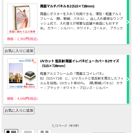
両面マルチパネル B2 (515×728mm)
両面にポスターを入れて利用できる、薄型・軽量アルミ
フレーム （額、額縁、パネル）。 出し入れ簡単なワンプ
ッシュ式で、入れ替えが頻繁な店舗や施設にもおすす
め。 カラー：シルバー、ホワイト、ゴールド、 ブラック
価格： 2,901円(税込)
UVカット 低反射 両面イレパネビューカバー B2サイズ
（515×728mm）
軽量アルミフレームの「両面エコイレパネ」
B2（515×728） に、ＵＶカットと低反射を両立したフィ
ルムを採用。UVカット率95％。（額/額縁/パネル） カラ
ー：ブラック・ホワイト・ブロンズ・シルバー
価格： 4,646円(税込)
1 / 1ページ
（全3件）