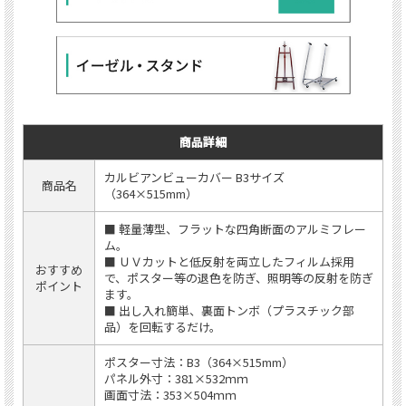
商品詳細
カルビアンビューカバー B3サイズ
商品名
（364×515mm）
■ 軽量薄型、フラットな四角断面のアルミフレー
ム。
■ ＵＶカットと低反射を両立したフィルム採用
おすすめ
で、ポスター等の退色を防ぎ、照明等の反射を防ぎ
ポイント
ます。
■ 出し入れ簡単、裏面トンボ（プラスチック部
品）を回転するだけ。
ポスター寸法：B3（364×515mm）
パネル外寸：381×532ｍｍ
画面寸法：353×504ｍｍ