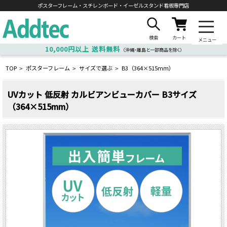
ポスターフレーム・スチレンボード・
イーゼルスタンド看板専門店
検索
カート
メニュー
10,000円以上
送料無料
（沖縄・離島と一部商品を除く）
TOP
ポスターフレーム
サイズで選ぶ
B3（364×515ｍｍ）
>
>
>
UVカット 低反射 カルビアンビューカバー B3サイズ
（364×515mm）