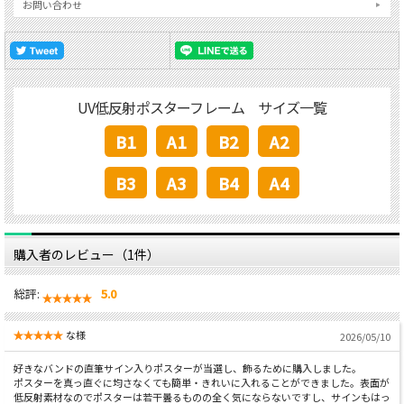
お問い合わせ
UV低反射ポスターフレーム サイズ一覧
B1
A1
B2
A2
B3
A3
B4
A4
購入者のレビュー（1件）
総評:
5.0
な様
2026/05/10
好きなバンドの直筆サイン入りポスターが当選し、飾るために購入しました。
ポスターを真っ直ぐに均さなくても簡単・きれいに入れることができました。表面が
低反射素材なのでポスターは若干曇るものの全く気にならないですし、サインもはっ