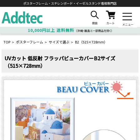
ポスターフレーム・スチレンボード・
イーゼルスタンド看板専門店
検索
カート
メニュー
10,000円以上
送料無料
（沖縄・離島と一部商品を除く）
TOP
ポスターフレーム
サイズで選ぶ
B2（515×728ｍｍ）
>
>
>
UVカット 低反射 フラッパビューカバーB2サイズ
（515×728mm）