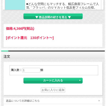
■どんな空間にもマッチする、幅広曲面フレームで人
気「フラッパ」のＵＶカット低反射フィルム仕様。
■UVカット率95％でポスター等の退色と照明等の反
おすすめ
射を防ぐ、２つの機能を両立。
ポイント
▼ 商品説明の続きを見る ▼
■作品の入れ替えは、裏面トンボを回転するだけの使
いやすさ。
■軽量、シンプルデザイン。
価格:
4,366円
(税込)
ポスター寸法：B2(515×728mm)
[ポイント還元 130ポイント～]
フレーム 幅：25mm 厚さ：20mm
仕様
材質：アルミ
裏板：PSボード 5mm
保護フィルム：0.5mm厚PET UVカット率95％以上
注文
作品の
裏面のプラスチック製留め具（トンボ）をひねっ
入れ替え
て、入れ替えができます。
カラー
シルバー
購入数：
個
吊り下げ用ヒモ付き。
縦横どちらでも吊れます。
その他
※低反射機能の特性上、やや白濁したフィルムとな
ります。透明感をお求めの方は、通常フィルム品を
ご利用下さい。
返品についての詳細はこちら