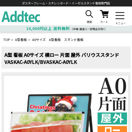
ポスターフレーム・スチレンボード・
イーゼルスタンド看板専門店
検索
カート
メニュー
10,000円以上
送料無料
（沖縄・離島と一部商品を除く）
TOP
A型看板
A0サイズ A型看板 スタンド看板
>
>
A型 看板 A0サイズ 横ロー 片面 屋外 バリウススタンド
VASKAC-A0YLK/BVASKAC-A0YLK