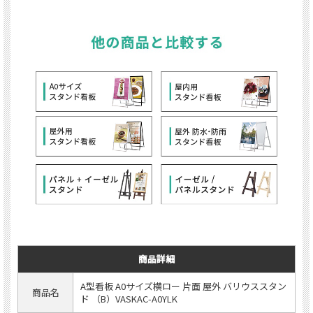
商品詳細
A型看板 A0サイズ横ロー 片面 屋外 バリウススタン
商品名
ド （B）VASKAC-A0YLK