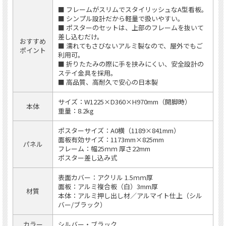
■ フレームがスリムでスタイリッシュなA型看板。
■ シンプル設計だから軽量で扱いやすい。
■ ポスターのセットは、上部のフレームを抜いて
差し込むだけ。
おすすめ
■ 濡れてもさびないアルミ製なので、屋外でもご
ポイント
利用可。
■ 折りたたみの際に手を挟みにくい、安全設計の
ステイ金具を採用。
■ 高品質、高耐久で安心の日本製
サイズ：W1225×D360×H970mm（開脚時）
本体
重量：8.2kg
ポスターサイズ：A0横（1189×841mm）
面板有効サイズ：1173mm×825mm
パネル
フレーム：幅25ｍｍ 厚さ22mm
ポスター差し込み式
表面カバー：アクリル 1.5ｍｍ厚
面板：アルミ複合板（白）3mm厚
材質
本体：アルミ押し出し材／アルマイト仕上（シル
バー/ブラック）
カラー
シルバー・ブラック