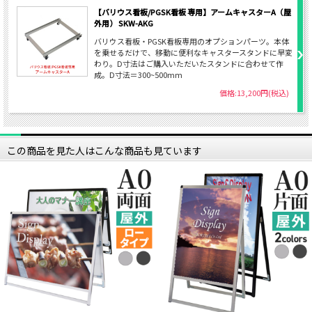
【バリウス看板/PGSK看板 専用】アームキャスターA（屋
外用） SKW-AKG
バリウス看板・PGSK看板専用のオプションパーツ。本体
を乗せるだけで、移動に便利なキャスタースタンドに早変
わり。D寸法はご購入いただいたスタンドに合わせて作
成。D寸法＝300~500mm
価格:13,200円(税込)
この商品を見た人はこんな商品も見ています