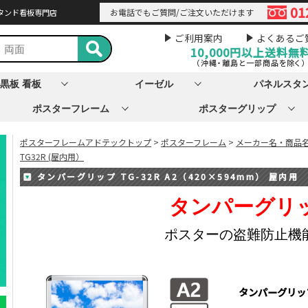
01
お電話でもご質問/ご注文いただけます
タンド看板専門店
ご利用案内
よくあるご
10,000円以上
送料無
（沖縄・離島と一部商品を除く）
黒板 看板
イーゼル
パネルスタ
ポスターフレーム
ポスターグリップ
ポスターフレームアドテックトップ
>
ポスターフレーム
>
メーカー名・商品
TG32R (屋内用）
タンパーグリップ TG-32R A2（420×594mm） 屋内用
タンパーグリ
ポスターの盗難防止機
タンパーグリップ 