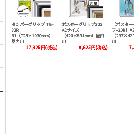
タンパーグリップ TG-
ポスターグリップ32S
【ポスター
32R
A2サイズ
プ-20R】
B1（728×1030mm）
（420×594mm）屋内
（297×42
屋内用
用
用
17,325円(税込)
9,625円(税込)
7