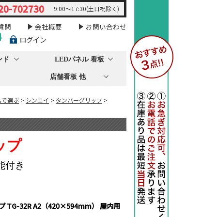
20-702730
9:00～17:30(土日祝除く)
質問
会社概要
お問い合わせ
料
ログイン
ンド
LEDパネル 看板
店舗看板 他
名で選ぶ
>
シンエイ
>
タンパーグリップ
>
ップ
能付き
TG-32R A2（420×594mm） 屋内用