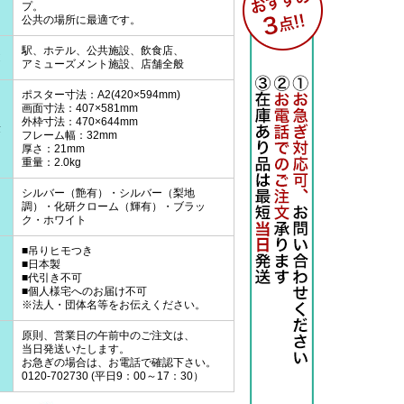
プ。
公共の場所に最適です。
駅、ホテル、公共施設、飲食店、
途
アミューズメント施設、店舗全般
ポスター寸法：A2(420×594mm)
画面寸法：407×581mm
外枠寸法：470×644mm
量
フレーム幅：32mm
厚さ：21mm
重量：2.0kg
シルバー（艶有）・シルバー（梨地
調）・化研クローム（輝有）・ブラッ
ク・ホワイト
■吊りヒモつき
■日本製
■代引き不可
■個人様宅へのお届け不可
※法人・団体名等をお伝えください。
原則、営業日の午前中のご注文は、
当日発送いたします。
て
お急ぎの場合は、お電話で確認下さい。
0120-702730 (平日9：00～17：30）