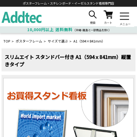
ポスターフレーム・スチレンボード・
イーゼルスタンド看板専門店
検索
カート
メニュー
10,000円以上
送料無料
（沖縄・離島と一部商品を除く）
TOP
ポスターフレーム
サイズで選ぶ
A1（594×841ｍｍ）
>
>
>
スリムエイト スタンドバー付き A1（594ｘ841mm）縦置
きタイプ