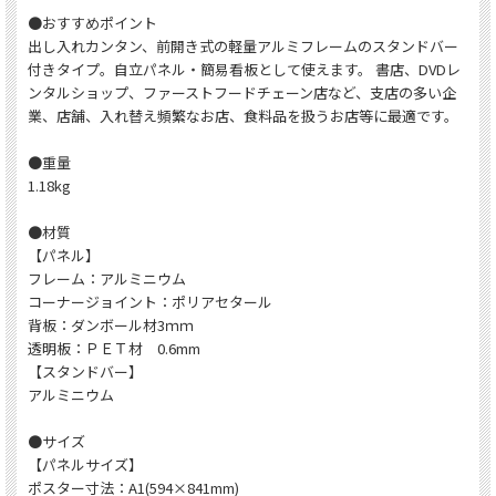
●おすすめポイント
出し入れカンタン、前開き式の軽量アルミフレームのスタンドバー
付きタイプ。自立パネル・簡易看板として使えます。 書店、DVDレ
ンタルショップ、ファーストフードチェーン店など、支店の多い企
業、店舗、入れ替え頻繁なお店、食料品を扱うお店等に最適です。
●重量
1.18kg
●材質
【パネル】
フレーム：アルミニウム
コーナージョイント：ポリアセタール
背板：ダンボール材3ｍｍ
透明板：ＰＥＴ材 0.6mm
【スタンドバー】
アルミニウム
●サイズ
【パネルサイズ】
ポスター寸法：A1(594×841mm)