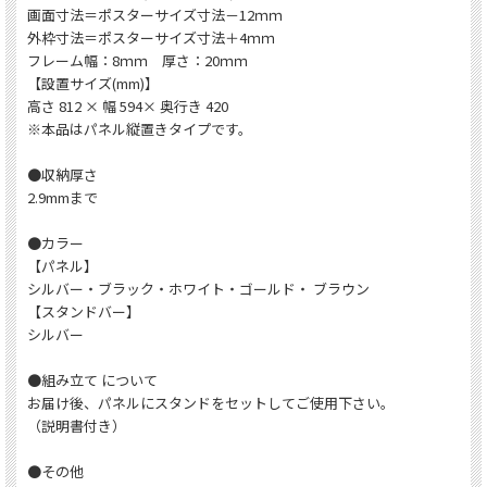
画面寸法＝ポスターサイズ寸法－12ｍｍ
外枠寸法＝ポスターサイズ寸法＋4ｍｍ
フレーム幅：8ｍｍ 厚さ：20ｍｍ
【設置サイズ(mm)】
高さ 812 × 幅 594× 奥行き 420
※本品はパネル縦置きタイプです。
●収納厚さ
2.9mmまで
●カラー
【パネル】
シルバー・ブラック・ホワイト・ゴールド・ ブラウン
【スタンドバー】
シルバー
●組み立て について
お届け後、パネルにスタンドをセットしてご使用下さい。
（説明書付き）
●その他