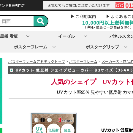
01
お電話でもご質問/ご注文いただけます
タンド看板専門店
ご利用案内
よくあるご
10,000円以上
送料無
（沖縄・離島と一部商品を除く）
黒板 看板
イーゼル
パネルスタ
ポスターフレーム
ポスターグリップ
ポスターフレームアドテックトップ
>
ポスターフレーム
>
メーカー名・商品
UVカット 低反射 シェイプビューカバー B3サイズ（364×5
人気のシェイプ UVカッ
UVカット率95％ 見やすい低反射 カ
UVカット 低反