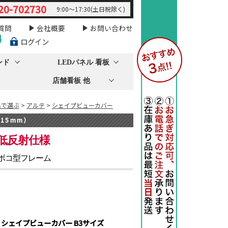
20-702730
9:00～17:30(土日祝除く)
質問
会社概要
お問い合わせ
料
ログイン
ンド
LEDパネル 看板
店舗看板 他
名で選ぶ
>
アルテ
>
シェイプビューカバー
15mm）
ト低反射仕様
マボコ型フレーム
射 シェイプビューカバー B3サイズ