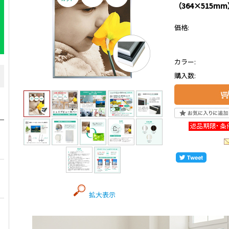
（364×515m
価格:
カラー:
購入数:
拡大表示