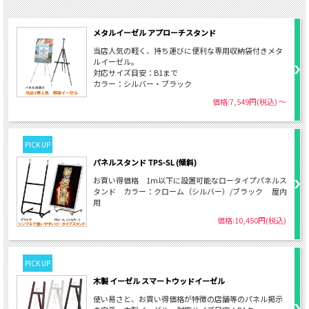
メタルイーゼル アプローチスタンド
当店人気の軽く、持ち運びに便利な専用収納袋付きメタ
ルイーゼル。
対応サイズ目安：B1まで
カラー：シルバー・ブラック
価格:7,549円(税込)
～
PICK UP
パネルスタンド TPS-SL (傾斜)
お買い得価格 1ｍ以下に設置可能なロータイプパネルス
タンド カラー：クローム（シルバー）/ブラック 屋内
用
価格:10,450円(税込)
PICK UP
木製 イーゼル スマートウッドイーゼル
使い易さと、お買い得価格が特徴の店舗等のパネル掲示