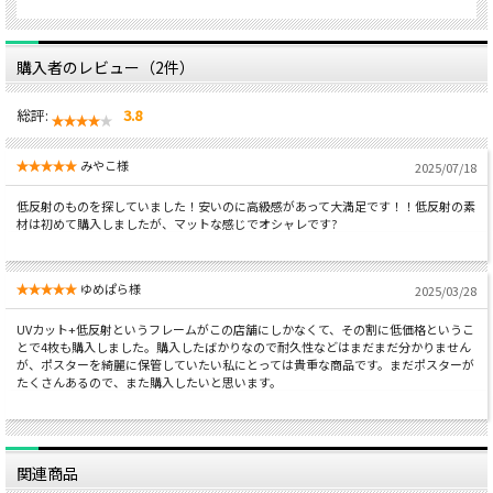
購入者のレビュー（2件）
総評:
3.8
みやこ様
2025/07/18
低反射のものを探していました！安いのに高級感があって大満足です！！低反射の素
材は初めて購入しましたが、マットな感じでオシャレです?
ゆめぱら様
2025/03/28
UVカット+低反射というフレームがこの店舗にしかなくて、その割に低価格というこ
とで4枚も購入しました。購入したばかりなので耐久性などはまだまだ分かりません
が、ポスターを綺麗に保管していたい私にとっては貴重な商品です。まだポスターが
たくさんあるので、また購入したいと思います。
関連商品