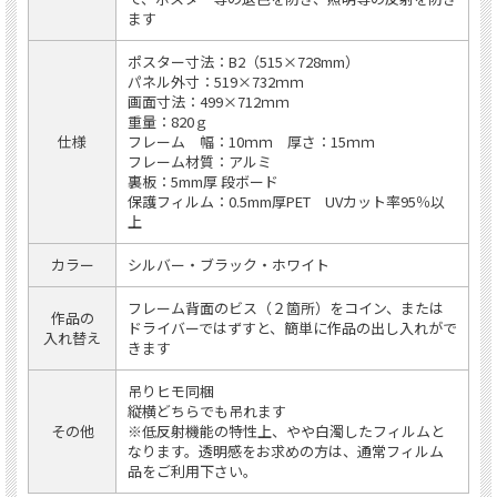
ます
ポスター寸法：B2（515×728mm）
パネル外寸：519×732ｍｍ
画面寸法：499×712ｍｍ
重量：820ｇ
仕様
フレーム 幅：10ｍｍ 厚さ：15ｍｍ
フレーム材質：アルミ
裏板：5mm厚 段ボード
保護フィルム：0.5mm厚PET UVカット率95％以
上
カラー
シルバー・ブラック・ホワイト
フレーム背面のビス（２箇所）をコイン、または
作品の
ドライバーではずすと、簡単に作品の出し入れがで
入れ替え
きます
吊りヒモ同梱
縦横どちらでも吊れます
その他
※低反射機能の特性上、やや白濁したフィルムと
なります。透明感をお求めの方は、通常フィルム
品をご利用下さい。