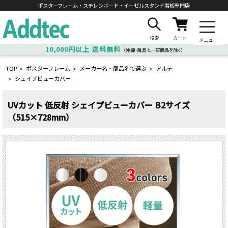
ポスターフレーム・スチレンボード・
イーゼルスタンド看板専門店
検索
カート
メニュー
10,000円以上
送料無料
（沖縄・離島と一部商品を除く）
TOP
ポスターフレーム
メーカー名・商品名で選ぶ
アルテ
>
>
>
シェイプビューカバー
>
UVカット 低反射 シェイプビューカバー B2サイズ
（515×728mm）