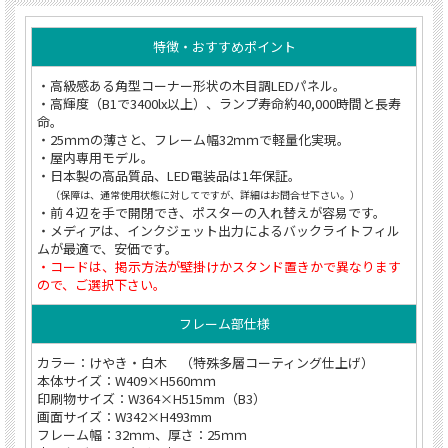
特徴・おすすめポイント
・高級感ある角型コーナー形状の木目調LEDパネル。
・高輝度（B1で3400lx以上）、ランプ寿命約40,000時間と長寿
命。
・25ｍｍの薄さと、フレーム幅32ｍｍで軽量化実現。
・屋内専用モデル。
・日本製の高品質品、LED電装品は1年保証。
（保障は、通常使用状態に対してですが、詳細はお問合せ下さい。）
・前４辺を手で開閉でき、ポスターの入れ替えが容易です。
・メディアは、インクジェット出力によるバックライトフィル
ムが最適で、安価です。
・コードは、掲示方法が壁掛けかスタンド置きかで異なります
ので、ご選択下さい。
フレーム部仕様
カラー：けやき・白木 （特殊多層コーティング仕上げ）
本体サイズ：W409×H560ｍｍ
印刷物サイズ：W364×H515mm（B3）
画面サイズ：W342×H493mm
フレーム幅：32ｍｍ、厚さ：25ｍｍ