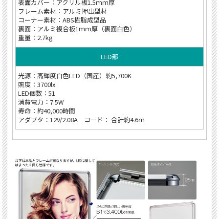
表面カバー：アクリル板1.5ｍｍ厚
フレーム素材：アルミ押出型材
コーナー素材：ABS樹脂成型品
裏面：アルミ複合板1ｍｍ厚（裏面白色）
重量：2.7kg
LED部
光源：高輝度白色LED（国産）約5,700K
照度：3700lx
LED個数：51
消費電力：7.5W
寿命：約40,000時間
アダプタ：12V/2.08A コード： 合計約4.6ｍ