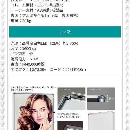
フレーム素材：アルミ押出型材
コーナー素材：ABS樹脂成型品
裏面：アルミ複合板1ｍｍ厚（裏面白色）
重量：2.1kg
LED部
光源：高輝度白色LED（国産）約5,700K
照度：3600Lux
LED個数：42
消費電力：6.0W
寿命：約40,000時間
アダプタ：12V/2.08A コード： 合計約4.6ｍ