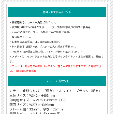
特徴・おすすめポイント
・高級感ある、コーナー角型LEDパネル。
・高輝度（B1で3400ルクス以上）、ランプ寿命約40,000時間と長寿命。
・25ｍｍの薄さと、フレーム幅32ｍｍで軽量化実現。
・屋内専用モデル。
・日本製の高品質品、LED電装品は1年保証。
・前４辺を手で開閉でき、ポスターの入れ替えが容易です。
（保障は、通常使用状態に対してですが、詳細はお問合せ下さい。）
・メディアは、インクジェット出力によるバックライトフィルムが最適で、安価で
す。
・コードは、掲示方法が壁掛けかスタンド置きかで異なりますので、ご選択下さ
い。（詳細は2枚目写真）
フレーム部仕様
カラー：化研シルバー（輝有）・ホワイト・ブラック（艶有)
本体サイズ：W342×H465ｍｍ
印刷物サイズ：W297×H420mm（A3）
画面サイズ：W275×H398mm
フレーム幅：32ｍｍ、厚さ：25ｍｍ
表面カバー：アクリル板1.5ｍｍ厚