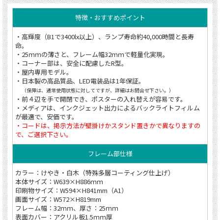
特徴・おすすめポイント
・高輝度（B1で3400lx以上）、ランプ寿命約40,000時間と長寿
命。
・25ｍｍの薄さと、フレーム幅32ｍｍで軽量化実現。
・コーナー部は、安全に配慮したR型。
・屋内専用モデル。
・日本製の高品質品、LED電装品は1年保証。
（保障は、通常使用状態に対してですが、詳細はお問合せ下さい。）
・前４辺を手で開閉でき、ポスターの入れ替えが容易です。
・メディアは、インクジェット出力によるバックライトフィルム
が最適で、安価です。
・コードは、掲示方法が壁掛けかスタンド置きかで異なりますの
で、ご選択下さい。
フレーム部仕様
カラー：けやき・白木（特殊多層コーティング仕上げ）
本体サイズ：W639×H886ｍｍ
印刷物サイズ：W594×H841mm（A1）
画面サイズ：W572×H819mm
フレーム幅：32ｍｍ、厚さ：25ｍｍ
表面カバー：アクリル板1.5ｍｍ厚