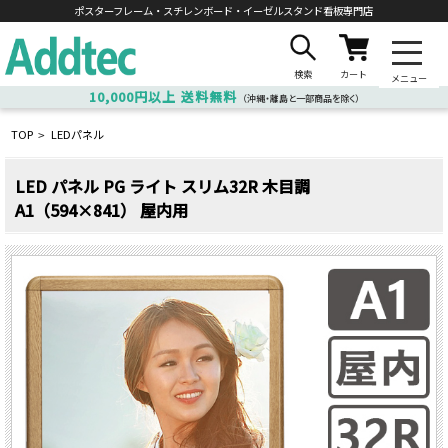
ポスターフレーム・スチレンボード・
イーゼルスタンド看板専門店
検索
カート
メニュー
10,000円以上
送料無料
（沖縄・離島と一部商品を除く）
TOP
LEDパネル
>
LED パネル PG ライト スリム32R 木目調
A1（594×841） 屋内用