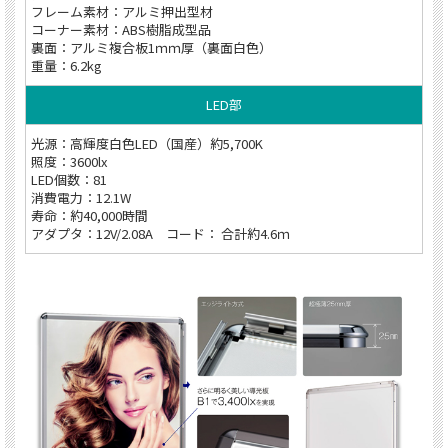
フレーム素材：アルミ押出型材
コーナー素材：ABS樹脂成型品
裏面：アルミ複合板1ｍｍ厚（裏面白色）
重量：6.2kg
LED部
光源：高輝度白色LED（国産）約5,700K
照度：3600lx
LED個数：81
消費電力：12.1W
寿命：約40,000時間
アダプタ：12V/2.08A コード： 合計約4.6ｍ