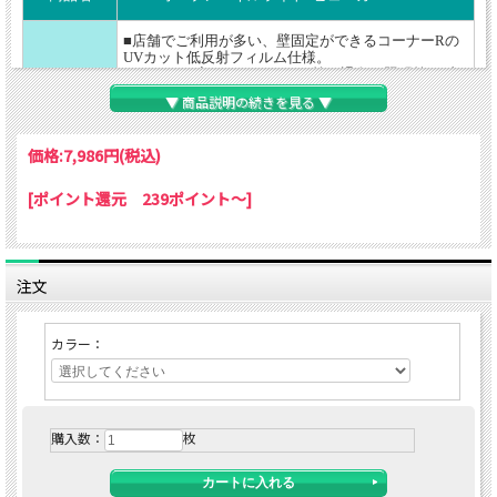
■店舗でご利用が多い、壁固定ができるコーナーRの
UVカット低反射フィルム仕様。
■UVカット率95％でポスター等の退色と照明等の反
おすすめ
射を防ぐ、２つの機能を両立。
▼ 商品説明の続きを見る ▼
ポイント
■壁に固定でご利用時、ポスター交換はフレームを開
くだけのフロントオープンタイプ（前開き）。
■壁固定のコーナーRタイプとしては、軽量でお求め
価格:
7,986円
(税込)
やすい価格。
[ポイント還元 239ポイント～]
ポスター寸法：A2(420×594mm)
フレーム 幅：24mm 厚さ：12mm
仕様
材質：アルミ
裏板：スチレンボード 5mm
保護フィルム：0.5mm厚PET UVカット率95％以上
注文
作品の
フレームを外側に回転させると、入替え出来ます。
入れ替え
カラー：
シルバー・ホワイト・ブラック・ホワイト×シルバ
カラー
ー・ブラック×シルバー
吊り下げ用ヒモ付き。
縦横どちらでも吊れます。
購入数：
枚
その他
※低反射機能の特性上、やや白濁したフィルムとな
ります。透明感をお求めの方は、通常フィルム品を
ご利用下さい。