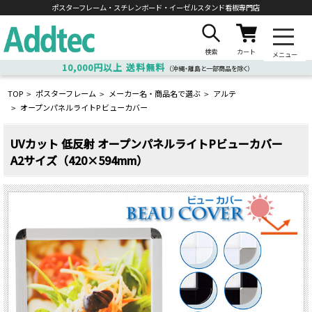
ポスターフレーム・スチレンボード・
イーゼルスタンド看板専門店
検索
カート
メニュー
10,000円以上
送料無料
（沖縄・離島と一部商品を除く）
TOP
ポスターフレーム
メーカー名・商品名で選ぶ
アルテ
>
>
>
オープンパネルライトP ビューカバー
>
UVカット 低反射 オープンパネルライトPビューカバー
A2サイズ（420×594mm）