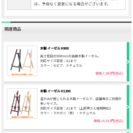
は、予告なく変更になる場合がございます。
関連商品
木製 イーゼル H900
高さ低目の900ｍｍの高級木製イーゼル。
対応サイズ目安：A1まで
カラー：セピア、ナチュラル
価格:7,883円(税込)
木製 イーゼル H1200
温かみが感じられる木製イーゼルで、店舗等のご利用が
多いサイズ。
対応サイズ目安：A1まで（上部押さえ使用時B2)
カラー：マホガニ（茶）・ナチュラル
価格:14,813円(税込)