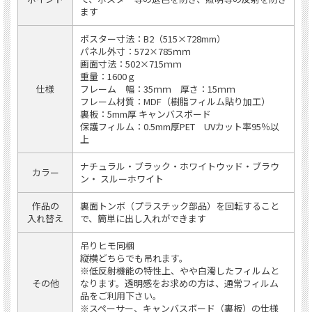
ます
ポスター寸法：B2（515×728mm）
パネル外寸：572×785ｍｍ
画面寸法：502×715ｍｍ
重量：1600ｇ
仕様
フレーム 幅：35ｍｍ 厚さ：15ｍｍ
フレーム材質：MDF（樹脂フィルム貼り加工）
裏板：5mm厚 キャンバスボード
保護フィルム：0.5mm厚PET UVカット率95％以
上
ナチュラル・ブラック・ホワイトウッド・ブラウ
カラー
ン・ スルーホワイト
作品の
裏面トンボ（プラスチック部品）を回転すること
入れ替え
で、簡単に出し入れができます
吊りヒモ同梱
縦横どちらでも吊れます。
※低反射機能の特性上、やや白濁したフィルムと
その他
なります。透明感をお求めの方は、通常フィルム
品をご利用下さい。
※スペーサー、キャンバスボード（裏板）の仕様