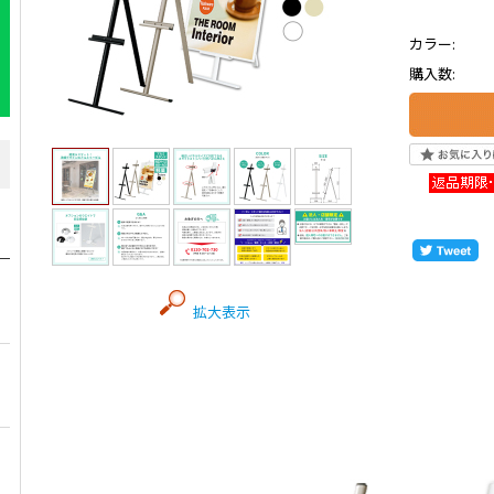
カラー:
購入数:
拡大表示