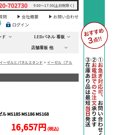
20-702730
9:00～17:30(土日祝除く)
質問
会社概要
お問い合わせ
料
ログイン
ンド
LEDパネル 看板
店舗看板 他
 イーゼルとパネルスタンド
>
イーゼル（アル
MS185 MS186 MS168
16,657円
(税込)