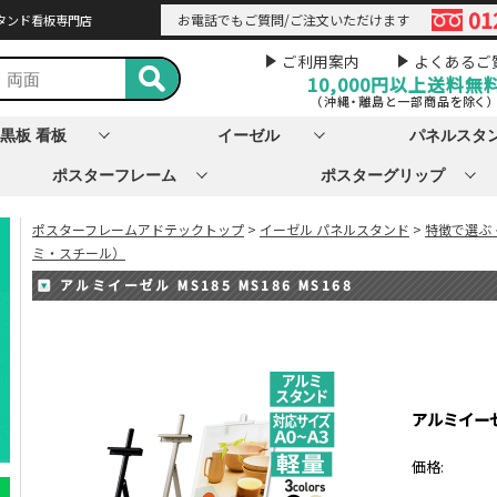
01
お電話でもご質問/ご注文いただけます
タンド看板専門店
ご利用案内
よくあるご
10,000円以上
送料無
（沖縄・離島と一部商品を除く）
黒板 看板
イーゼル
パネルスタ
ポスターフレーム
ポスターグリップ
ポスターフレームアドテックトップ
>
イーゼル パネルスタンド
>
特徴で選ぶ
ミ・スチール）
アルミイーゼル MS185 MS186 MS168
アルミイーゼル 
価格: