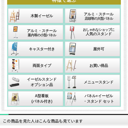
特徴
アルミ・スチール
木製イーゼル
店頭等の大型パネル
おしゃれなショップに
アルミ・スチール
人気のスタンド
案内等の小型パネル
キャスター付き
屋外可
両面タイプ
お買い得品
イーゼルスタンド
メニュースタンド
オプション品
A型看板
パネル+イーゼル
(パネル付き)
・スタンド セット
この商品を見た人はこんな商品も見ています