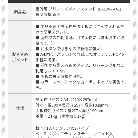
屋外可 プリントメディアスタンド JB-124K A4ヨコ
商品名
角度調整 両面
■ 工具不要！掲示物を透明板にはさんで入れるだ
けの簡単スタンド。
■ 屋外でのご利用可。（掲示物には防水加工が必
要です。）
■ 注水タンク付きなので転倒に強い。
おすすめ
■ A4対応。パソコンで作成したオリジナルPOPを
ポイント
手軽に掲示。
■ 前後から見える両面タイプ。リバーシブルなご
利用もおすすめ。
■ 面板の角度調整が可能。
■ カラーはベーシックな白・黒、ポップな黄色の3
色。
掲示物サイズ：A4（210×297mm）
外寸：幅300×奥行き297×高さ1028mm
仕様
面板有効サイズ：幅277×高さ190mm
重量：2.1kg（満水時 5.1kg）
柱：Φ13ステンレスICSパイプ
ベース ：ポリエチレン スチールウエイト入