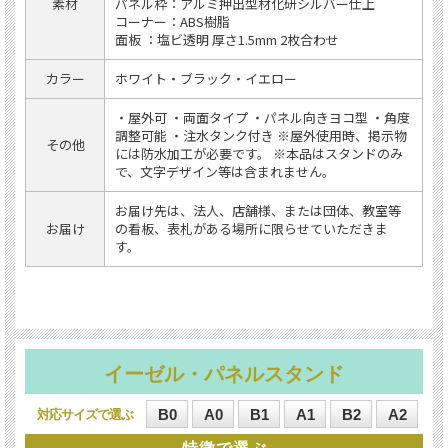
素材
パネル枠：アルミ押出型材化研シルバー仕上
コーナー：ABS樹脂
面板 ：塩ビ透明 厚さ1.5mm 2枚合わせ
カラー
ホワイト・ブラック・イエロー
・屋外可 ・両面タイプ ・パネル向きヨコ型 ・角度
調整可能 ・注水タンク付き ※屋外使用時、掲示物
その他
には防水加工が必要です。 ※本品はスタンドのみ
で、文字デザイン等は含まれません。
お届け先は、法人、店舗様、または団体、教室等
お届け
の看板、表札がある場所に限らせていただきま
す。
イーゼル・パネルスタンド
B0
A0
B1
A1
B2
A2
対応サイズ