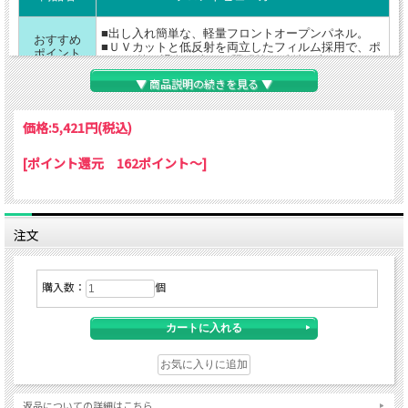
■出し入れ簡単な、軽量フロントオープンパネル。
おすすめ
■ＵＶカットと低反射を両立したフィルム採用で、ポ
ポイント
スター等の退色を防ぎ、照明等の反射を防ぎます。
▼ 商品説明の続きを見る ▼
ポスター寸法：A1(594×841mm)
重量：1160g
フレーム 幅：12mm 厚さ：25mm
価格:
5,421円
(税込)
仕様
材質：アルミ
裏板：スチレンボード 5mm
[ポイント還元 162ポイント～]
保護フィルム：0.5mm厚PET UVカット率95％以上
作品の
前面フレームをひねれば作品の入れ替えが可能。
入れ替え
注文
カラー
シルバー
吊り用の紐とリング付き。
購入数：
個
縦横どちらでも吊れます。
その他
※低反射機能の特性上、やや白濁したフィルムとな
ります。透明感をお求めの方は、通常フィルム品を
ご利用下さい。
返品についての詳細はこちら