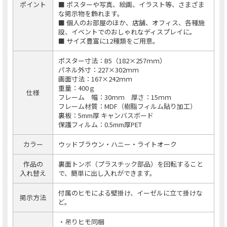
ポイント
■ ポスターや写真、絵画、イラスト等、さまざま
な掲示物を飾れます。
■ 個人のお部屋のほか、店舗、オフィス、各種施
設、イベントでのおしゃれなディスプレイに。
■ サイズ豊富に12種類をご用意。
ポスター寸法：B5（182×257ｍｍ）
パネル外寸：227×302ｍｍ
画面寸法：167×242ｍｍ
重量：400ｇ
仕様
フレーム 幅：30ｍｍ 厚さ：15ｍｍ
フレーム材質：MDF（樹脂フィルム貼り加工）
裏板：5mm厚 キャンバスボード
保護フィルム：0.5mm厚PET
カラー
ウッドブラウン・ハニー・ライトオーク
作品の
裏面トンボ（プラスチック部品）を回転すること
入れ替え
で、簡単に出し入れができます。
付属のヒモによる壁掛け、イーゼルに立て掛けな
掲示方法
ど。
・吊りヒモ同梱