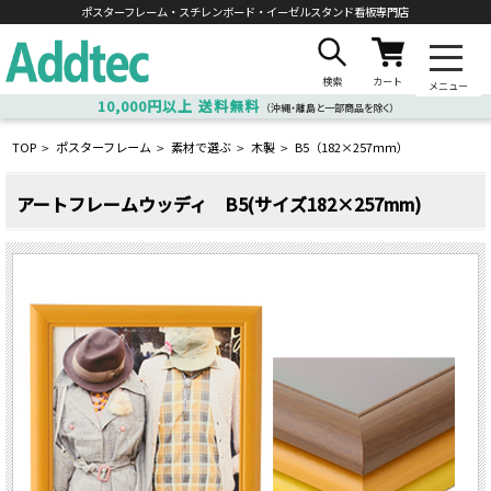
ポスターフレーム・スチレンボード・
イーゼルスタンド看板専門店
検索
カート
メニュー
10,000円以上
送料無料
（沖縄・離島と一部商品を除く）
TOP
ポスターフレーム
素材で選ぶ
木製
B5（182×257ｍｍ）
>
>
>
>
アートフレームウッディ B5(サイズ182×257mm)