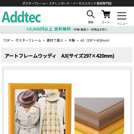
ポスターフレーム・スチレンボード・
イーゼルスタンド看板専門店
検索
カート
メニュー
10,000円以上
送料無料
（沖縄・離島と一部商品を除く）
TOP
ポスターフレーム
素材で選ぶ
木製
A3（297×420ｍｍ）
>
>
>
>
アートフレームウッディ A3(サイズ297×420mm)