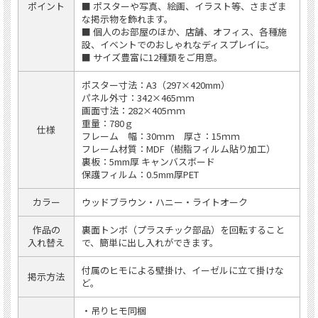
ポイント
■ ポスターや写真、絵画、イラスト等、さまざま
な掲示物を飾れます。
■ 個人のお部屋のほか、店舗、オフィス、各種施
設、イベントでのおしゃれなディスプレイに。
■ サイズ豊富に12種類をご用意。
ポスター寸法：A3（297×420mm）
パネル外寸：342×465ｍｍ
画面寸法：282×405ｍｍ
重量：780ｇ
仕様
フレーム 幅：30ｍｍ 厚さ：15ｍｍ
フレーム材質：MDF（樹脂フィルム貼り加工）
裏板：5mm厚 キャンバスボード
保護フィルム：0.5mm厚PET
カラー
ウッドブラウン・ハニー・ライトオーク
作品の
裏面トンボ（プラスチック部品）を回転すること
入れ替え
で、簡単に出し入れができます。
付属のヒモによる壁掛け、イーゼルに立て掛けな
掲示方法
ど。
・吊りヒモ同梱