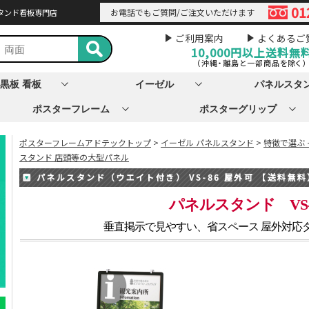
01
お電話でもご質問/ご注文いただけます
タンド看板専門店
ご利用案内
よくあるご
10,000円以上
送料無
（沖縄・離島と一部商品を除く）
黒板 看板
イーゼル
パネルスタ
ポスターフレーム
ポスターグリップ
ポスターフレームアドテックトップ
>
イーゼル パネルスタンド
>
特徴で選ぶ
スタンド 店頭等の大型パネル
パネルスタンド（ウエイト付き） VS-86 屋外可 【送料無料
パネルスタンド VS
垂直掲示で見やすい、省スペース 屋外対