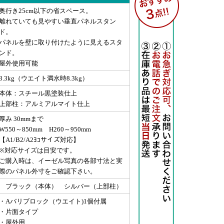
奥行き25cm以下の省スペース。
離れていても見やすい垂直パネルスタン
ド。
パネルを壁に取り付けたように見えるスタ
ンド。
屋外使用可能
3.3kg（ウエイト満水時8.3kg）
本体：スチール黒塗装仕上
上部柱：アルミアルマイト仕上
厚み 30mmまで
W550～850mm H260～950mm
【A1/B2/A2ﾖｺサイズ対応】
※対応サイズは目安です。
ご購入時は、イーゼル写真の各部寸法と実
際のパネル外寸をご確認下さい。
ブラック（本体） シルバー（上部柱）
・Aバリブロック（ウエイト)1個付属
・片面タイプ
・屋外用