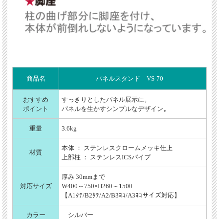
商品名
パネルスタンド VS-70
おすすめ
すっきりとしたパネル展示に。
ポイント
パネルを生かすシンプルなデザイン
。
重量
3.6kg
本体 ： ステンレスクロームメッキ仕上
材質
上部柱 ： ステンレスICSパイプ
厚み 30mmまで
対応サイズ
W400～750×H260～1500
【A1ﾀﾃ/B2ﾀﾃ/A2/B3ﾖｺ/A3ﾖｺサイズ対応】
カラー
シルバー