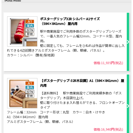
ポスターグリップ32R シルバー A1サイズ
（594×841mm） 屋内用
駅や商業施設でご利用多数のポスターグリップシリーズ
で、一番人気のフレーム幅32ｍｍ、コーナーＲ型、屋内
用。
壁に固定しても、フレームをひねれば作品が簡単に出し入
れできる4辺前開きアルミポスターフレーム（額、額縁、パネル）。
カラー：シルバー（艶有/梨地調）
価格:11,935円(税込)
【ポスターグリップ-32R木目調】A1（594×841mm） 屋
内用
【送料無料】 駅や商業施設でご利用実績多数の「ポス
ターグリップ」木目調仕上げ。
壁に取り付けたまま入れ替えができる、フロントオープン
タイプ
フレーム幅：32mm コーナー形状：丸型 カラー：白木・けやき
A1（594×841ｍｍ） 屋内用
アルミポスターフレーム（額、額縁、パネル）
価格:16,940円(税込)