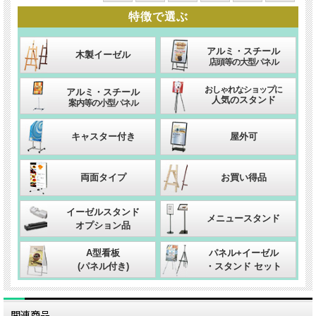
特徴
アルミ・スチール
木製イーゼル
店頭等の大型パネル
おしゃれなショップに
アルミ・スチール
人気のスタンド
案内等の小型パネル
キャスター付き
屋外可
両面タイプ
お買い得品
イーゼルスタンド
メニュースタンド
オプション品
A型看板
パネル+イーゼル
(パネル付き)
・スタンド セット
関連商品