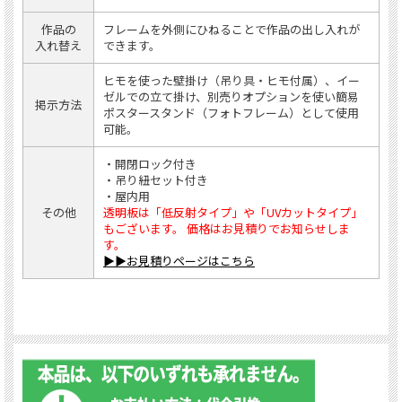
作品の
フレームを外側にひねることで作品の出し入れが
入れ替え
できます。
ヒモを使った壁掛け（吊り具・ヒモ付属）、イー
ゼルでの立て掛け、別売りオプションを使い簡易
掲示方法
ポスタースタンド（フォトフレーム）として使用
可能。
・開閉ロック付き
・吊り紐セット付き
・屋内用
その他
透明板は「低反射タイプ」や「UVカットタイプ」
もございます。 価格はお見積りでお知らせしま
す。
▶▶お見積りページはこちら