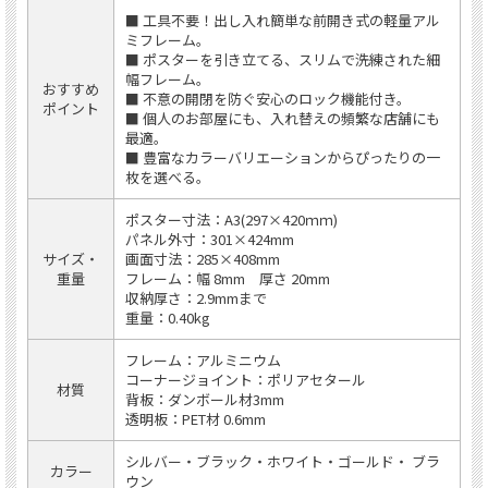
■ 工具不要！出し入れ簡単な前開き式の軽量アル
ミフレーム。
■ ポスターを引き立てる、スリムで洗練された細
幅フレーム。
おすすめ
■ 不意の開閉を防ぐ安心のロック機能付き。
ポイント
■ 個人のお部屋にも、入れ替えの頻繁な店舗にも
最適。
■ 豊富なカラーバリエーションからぴったりの一
枚を選べる。
ポスター寸法：A3(297×420ｍｍ)
パネル外寸：301×424mm
サイズ・
画面寸法：285×408mm
重量
フレーム：幅 8mm 厚さ 20mm
収納厚さ：2.9mmまで
重量：0.40kg
フレーム：アルミニウム
コーナージョイント：ポリアセタール
材質
背板：ダンボール材3mm
透明板：PET材 0.6mm
シルバー・ブラック・ホワイト・ゴールド・ ブラ
カラー
ウン