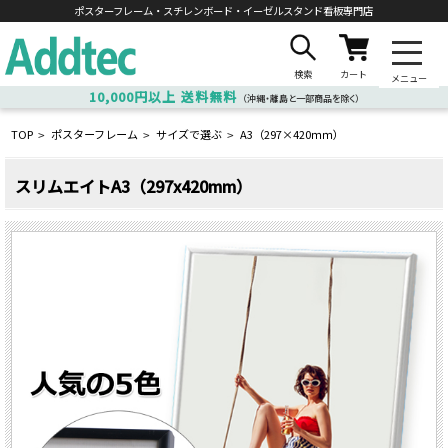
ポスターフレーム・スチレンボード・
イーゼルスタンド看板専門店
検索
カート
メニュー
10,000円以上
送料無料
（沖縄・離島と一部商品を除く）
TOP
ポスターフレーム
サイズで選ぶ
A3（297×420ｍｍ）
>
>
>
スリムエイトA3（297x420mm）