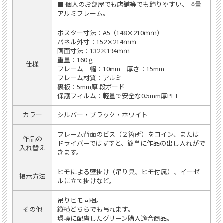
■ 個人のお部屋でも店舗等でも飾りやすい、軽量
アルミフレーム。
ポスター寸法：A5（148×210ｍｍ）
パネル外寸：152×214ｍｍ
画面寸法：132×194ｍｍ
重量：160ｇ
仕様
フレーム 幅：10mm 厚さ：15mm
フレーム材質：アルミ
裏板：5mm厚 段ボード
保護フィルム：軽量で安全な0.5mm厚PET
カラー
シルバー・ブラック・ホワイト
フレーム背面のビス（２箇所）をコイン、または
作品の
ドライバーではずすと、簡単に作品の出し入れがで
入れ替え
きます。
ヒモによる壁掛け（吊り具、ヒモ付属）、イーゼ
掲示方法
ルに立て掛けなど。
吊りヒモ同梱。
その他
縦横どちらでも吊れます。
環境に配慮したグリーン購入適合商品。