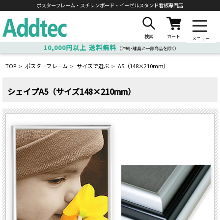
ポスターフレーム・スチレンボード・
イーゼルスタンド看板専門店
検索
カート
メニュー
10,000円以上
送料無料
（沖縄・離島と一部商品を除く）
TOP
ポスターフレーム
サイズで選ぶ
A5（148×210ｍｍ）
>
>
>
シェイプA5（サイズ148×210mm）