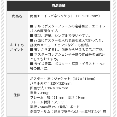
商品詳細
商品名
両面エコイレパネジャケット（317×317ｍｍ）
■ アルミポスターフレームの定番商品、エコイレ
パネの両面タイプ。
■ 薄型、軽量、シンプルで使いやすい。
■ 両面にポスターを入れ表裏を変えて飾ったり、
おすすめ
昼夜のメニューチェンジなどにも便利。
ポイント
■ 天井から吊るし、前後から見える掲示が可能。
■ ポスターコレクションや子供の作品等の保管用
としてもおすすめ。
■ サイズ豊富。ポスター・写真・イラスト・POP
等の掲示に。
ポスター寸法：ジャケット（317ｘ317mm）
パネル外寸：325×325ｍｍ
画面寸法：307×307ｍｍ
重量：348ｇ
仕様
フレーム 幅：11ｍｍ 厚さ：9ｍｍ
フレーム材質：アルミ
裏板：5mm厚 PS（発泡）ボード
保護フィルム：軽量で安全な0.5mm厚PET 2枚付属