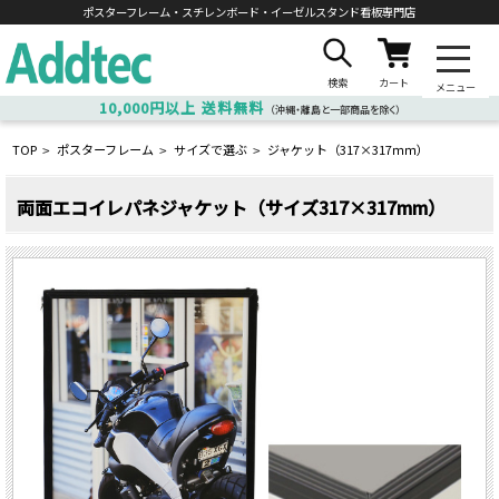
ポスターフレーム・スチレンボード・
イーゼルスタンド看板専門店
検索
カート
メニュー
10,000円以上
送料無料
（沖縄・離島と一部商品を除く）
TOP
ポスターフレーム
サイズで選ぶ
ジャケット（317×317ｍｍ）
>
>
>
両面エコイレパネジャケット（サイズ317×317mm）