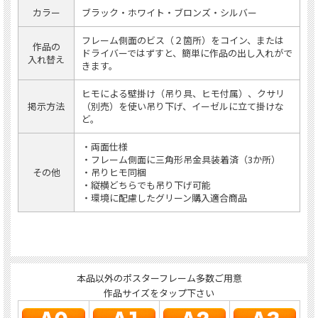
カラー
ブラック・ホワイト・ブロンズ・シルバー
フレーム側面のビス（２箇所）をコイン、または
作品の
ドライバーではずすと、簡単に作品の出し入れがで
入れ替え
きます。
ヒモによる壁掛け（吊り具、ヒモ付属）、クサリ
掲示方法
（別売）を使い吊り下げ、イーゼルに立て掛けな
ど。
・両面仕様
・フレーム側面に三角形吊金具装着済（3か所）
その他
・吊りヒモ同梱
・縦横どちらでも吊り下げ可能
・環境に配慮したグリーン購入適合商品
本品以外のポスターフレーム多数ご用意
作品サイズをタップ下さい