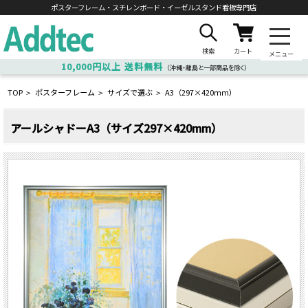
ポスターフレーム・スチレンボード・
イーゼルスタンド看板専門店
検索
カート
メニュー
10,000円以上
送料無料
（沖縄・離島と一部商品を除く）
TOP
ポスターフレーム
サイズで選ぶ
A3（297×420ｍｍ）
>
>
>
アールシャドーA3（サイズ297×420mm）