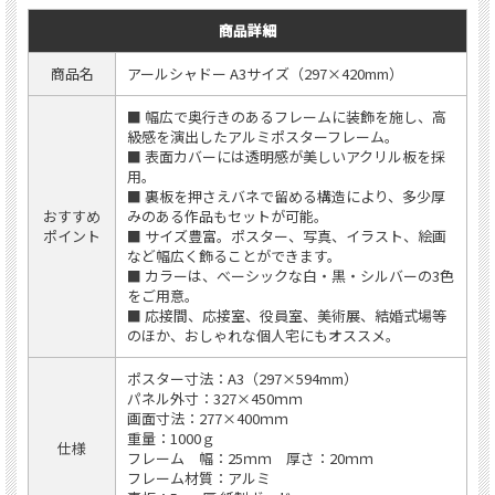
商品詳細
商品名
アールシャドー A3サイズ（297×420mm）
■ 幅広で奥行きのあるフレームに装飾を施し、高
級感を演出したアルミポスターフレーム。
■ 表面カバーには透明感が美しいアクリル板を採
用。
■ 裏板を押さえバネで留める構造により、多少厚
おすすめ
みのある作品もセットが可能。
ポイント
■ サイズ豊富。ポスター、写真、イラスト、絵画
など幅広く飾ることができます。
■ カラーは、べーシックな白・黒・シルバーの3色
をご用意。
■ 応接間、応接室、役員室、美術展、結婚式場等
のほか、おしゃれな個人宅にもオススメ。
ポスター寸法：A3（297×594mm）
パネル外寸：327×450ｍｍ
画面寸法：277×400ｍｍ
重量：1000ｇ
仕様
フレーム 幅：25ｍｍ 厚さ：20ｍｍ
フレーム材質：アルミ